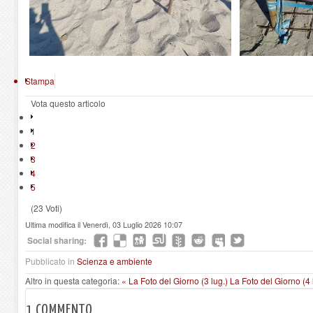
Stampa
Vota questo articolo
1
2
3
4
5
(23 Voti)
Ultima modifica il Venerdì, 03 Luglio 2026 10:07
Social sharing:
Pubblicato in
Scienza e ambiente
Altro in questa categoria:
« La Foto del Giorno (3 lug.)
La Foto del Giorno (4 
1
COMMENTO