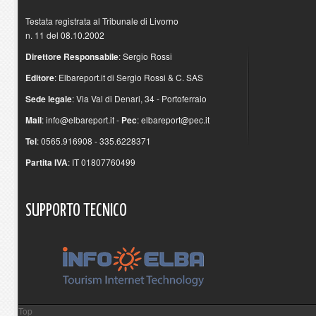
Testata registrata al Tribunale di Livorno
n. 11 del 08.10.2002
Direttore Responsabile
: Sergio Rossi
Editore
: Elbareport.it di Sergio Rossi & C. SAS
Sede legale
: Via Val di Denari, 34 - Portoferraio
Mail
:
info@elbareport.it
-
Pec
:
elbareport@pec.it
Tel
: 0565.916908 - 335.6228371
Partita IVA
: IT 01807760499
SUPPORTO
TECNICO
Top