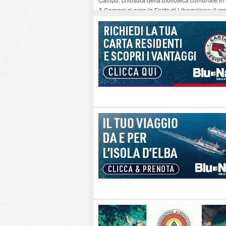
A Carpani si apre la Festa di Liberazione: il 
Successo per Anadyomene. Nascente dall'acqua 
Chiesa della Santissima Annunziata e il suo o
Nuove piante presso i moli ferajesi, la riflession