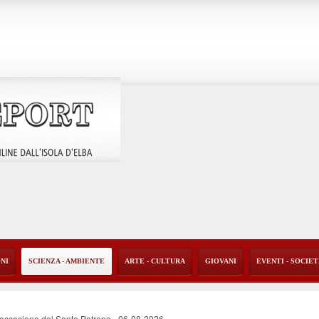
ONI
SCIENZA - AMBIENTE
ARTE - CULTURA
GIOVANI
EVENTI - SOCIE
 occasione del Santo Patrono
-
06-08-2026