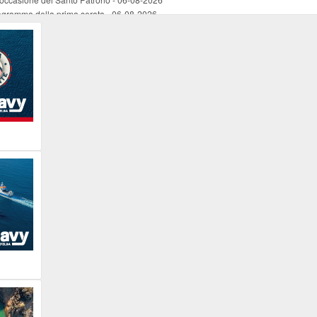
programma della prima serata
-
06-08-2026
. La mostra di Roberto Ghezzi resta ai lavatoi di Rio fino al 20
-
06-08-2026
rganista
-
06-08-2026
e di un cittadino (fichi d'india al porto)
-
06-08-2026