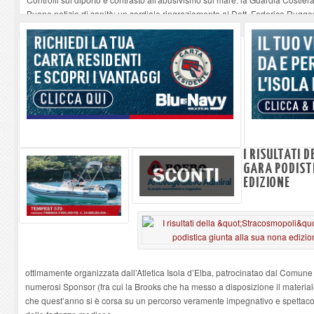
Buone notizie di sanità: un cordiale ringraziamento al Dott. Federico Rugger
Altiero Spinelli e Ursula Hirschmann all'Elba: riaffiora una testimonianza de
Capoliveri, potenziata la pulizia dei bordi stradali
-
07-08-2026
Marina di Campo tra i porti interessati dal nuovo piano dell'Autorità portual
I RISULTATI 
GARA PODIST
EDIZIONE
ottimamente organizzata dall’Atletica Isola d’Elba, patrocinatao dal Comune d
numerosi Sponsor (fra cui
la Brooks
che ha messo a disposizione il materiale
che quest’anno si è corsa su un percorso veramente impegnativo e spettacolar