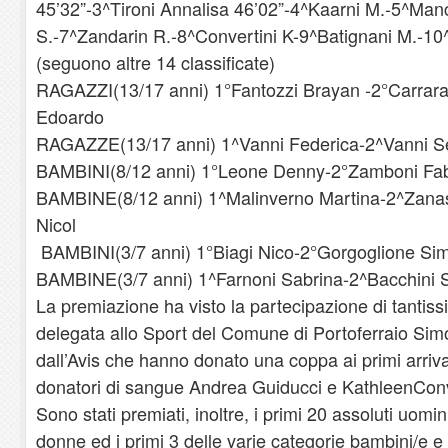
45’32”-3^Tironi Annalisa 46’02”-4^Kaarni M.-5^Man
S.-7^Zandarin R.-8^Convertini K-9^Batignani M.-10^F
(seguono altre 14 classificate)
RAGAZZI(13/17 anni) 1°Fantozzi Brayan -2°Carrar
Edoardo
RAGAZZE(13/17 anni) 1^Vanni Federica-2^Vanni Se
BAMBINI(8/12 anni) 1°Leone Denny-2°Zamboni Fab
BAMBINE(8/12 anni) 1^Malinverno Martina-2^Zanasi
Nicol
BAMBINI(3/7 anni) 1°Biagi Nico-2°Gorgoglione Sim
BAMBINE(3/7 anni) 1^Farnoni Sabrina-2^Bacchini 
La premiazione ha visto la partecipazione di tantiss
delegata allo Sport del Comune di Portoferraio Simo
dall’Avis che hanno donato una coppa ai primi arriva
donatori di sangue Andrea Guiducci e KathleenConve
Sono stati premiati, inoltre, i primi 20 assoluti uomin
donne ed i primi 3 delle varie categorie bambini/e e r