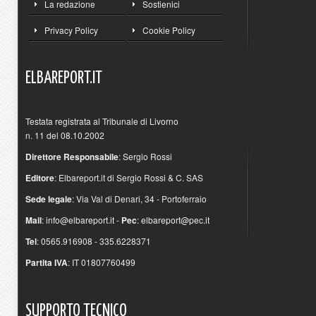
La redazione
Sostienici
Privacy Policy
Cookie Policy
ELBAREPORT.IT
Testata registrata al Tribunale di Livorno
n. 11 del 08.10.2002
Direttore Responsabile
: Sergio Rossi
Editore
: Elbareport.it di Sergio Rossi & C. SAS
Sede legale
: Via Val di Denari, 34 - Portoferraio
Mail
:
info@elbareport.it
-
Pec
:
elbareport@pec.it
Tel
: 0565.916908 - 335.6228371
Partita IVA
: IT 01807760499
SUPPORTO
TECNICO