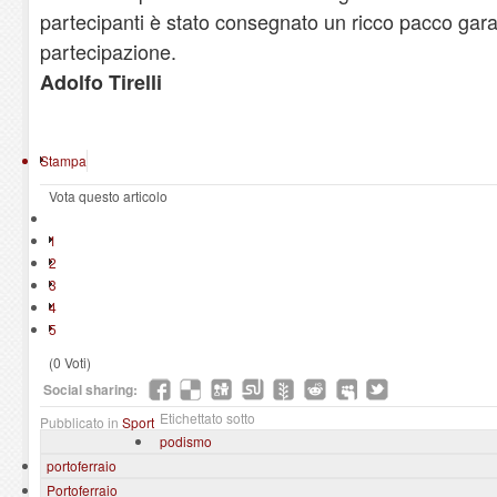
partecipanti è stato consegnato un ricco pacco gara
partecipazione.
Adolfo Tirelli
Stampa
Vota questo articolo
1
2
3
4
5
(0 Voti)
Social sharing:
Etichettato sotto
Pubblicato in
Sport
podismo
portoferraio
Portoferraio