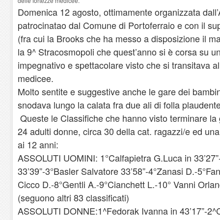
delle fortezze medicee.
Domenica 12 agosto, ottimamente organizzata dall’At
patrocinatao dal Comune di Portoferraio e con il s
(fra cui
la Brooks
che ha messo a disposizione il mate
la 9^ Stracosmopoli che quest’anno si è corsa su 
impegnativo e spettacolare visto che si transitava all
medicee.
Molto sentite e suggestive anche le gare dei bambin
snodava lungo la calata fra due ali di folla plaudente
Queste le Classifiche che hanno visto terminare la 
24 adulti donne, circa 30 della cat. ragazzi/e ed una
ai 12 anni:
ASSOLUTI UOMINI: 1°Calfapietra G.Luca in 33’27”
33’39”-3°Basler Salvatore 33’58”-4°Zanasi D.-5°Fani
Cicco D.-8°Gentli A.-9°Cianchett L.-10° Vanni Orla
(seguono altri 83 classificati)
ASSOLUTI DONNE:1^Fedorak Ivanna in 43’17”-2^Co