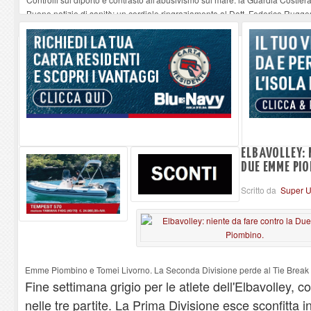
Buone notizie di sanità: un cordiale ringraziamento al Dott. Federico Rugger
Altiero Spinelli e Ursula Hirschmann all'Elba: riaffiora una testimonianza de
Capoliveri, potenziata la pulizia dei bordi stradali
-
07-08-2026
Marina di Campo tra i porti interessati dal nuovo piano dell'Autorità portual
ELBAVOLLEY: 
DUE EMME PIO
Scritto da
Super U
Emme Piombino e Tomei Livorno. La Seconda Divisione perde al Tie Break co
Fine settimana grigio per le atlete dell'Elbavolley, co
nelle tre partite. La Prima Divisione esce sconfitta i