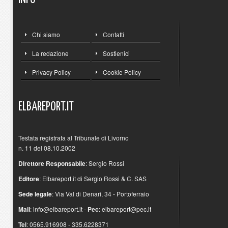
Chi siamo
Contatti
La redazione
Sostienici
Privacy Policy
Cookie Policy
ELBAREPORT.IT
Testata registrata al Tribunale di Livorno
n. 11 del 08.10.2002
Direttore Responsabile
: Sergio Rossi
Editore
: Elbareport.it di Sergio Rossi & C. SAS
Sede legale
: Via Val di Denari, 34 - Portoferraio
Mail
:
info@elbareport.it
-
Pec
:
elbareport@pec.it
Tel
: 0565.916908 - 335.6228371