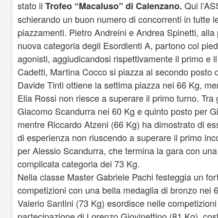
stato il
Qui l’AS
Trofeo “Macaluso” di Calenzano.
schierando un buon numero di concorrenti in tutte l
piazzamenti. Pietro Andreini e Andrea Spinetti, alla
nuova categoria degli Esordienti A, partono col piede
agonisti, aggiudicandosi rispettivamente il primo e i
Cadetti, Martina Cocco si piazza al secondo posto 
Davide Tinti ottiene la settima piazza nei 66 Kg, me
Elia Rossi non riesce a superare il primo turno. Tra 
Giacomo Scandurra nei 60 Kg e quinto posto per Gi
mentre Riccardo Atzeni (66 Kg) ha dimostrato di es
di esperienza non riuscendo a superare il primo inc
per Alessio Scandurra, che termina la gara con una v
complicata categoria dei 73 Kg.
Nella classe Master Gabriele Pachi festeggia un fort
competizioni con una bella medaglia di bronzo nei 6
Valerio Santini (73 Kg) esordisce nelle competizioni
partecipazione di Lorenzo Giovinettino (81 Kg), cos