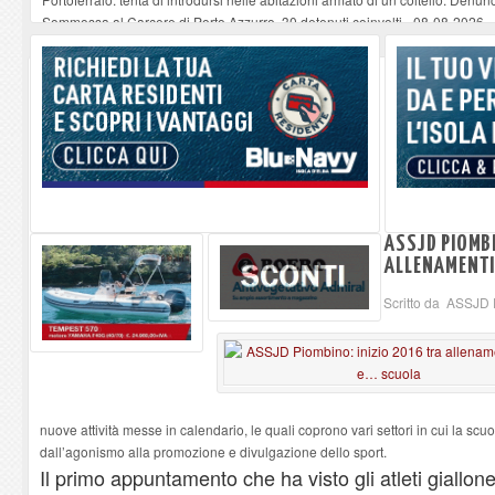
Sommossa al Carcere di Porto Azzurro, 30 detenuti coinvolti
-
08-08-2026
“Diamanti all’Inferno nell’infinito” e il teatro come esercizio del dubbio
-
08-
Mola ripulita dagli scout Agesci della Valsusa e Legambiente
-
08-08-2026
La grave carenza di medici Usmaf sta creando notevoli disagi ai lavoratori m
ASSJD PIOMBI
ALLENAMENTI
Scritto da ASSJD
nuove attività messe in calendario, le quali coprono vari settori in cui la s
dall’agonismo alla promozione e divulgazione dello sport.
Il primo appuntamento che ha visto gli atleti giallon