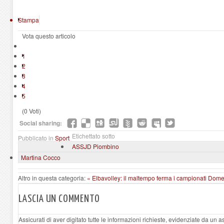
Stampa
Vota questo articolo
1
2
3
4
5
(0 Voti)
Social sharing:
Etichettato sotto
Pubblicato in
Sport
ASSJD Piombino
Martina Cocco
Altro in questa categoria:
« Elbavolley: il maltempo ferma i campionati
Domen
LASCIA UN COMMENTO
Assicurati di aver digitato tutte le informazioni richieste, evidenziate da un 