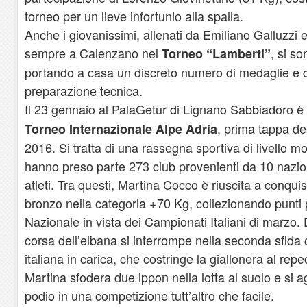
torneo per un lieve infortunio alla spalla.
Anche i giovanissimi, allenati da Emiliano Galluzzi 
sempre a Calenzano nel
, si s
Torneo “Lamberti”
portando a casa un discreto numero di medaglie e
preparazione tecnica.
Il 23 gennaio al PalaGetur di Lignano Sabbiadoro è 
, prima tappa de
Torneo Internazionale Alpe Adria
2016. Si tratta di una rassegna sportiva di livello mo
hanno preso parte 273 club provenienti da 10 nazion
atleti. Tra questi, Martina Cocco è riuscita a conqui
bronzo nella categoria +70 Kg, collezionando punti p
Nazionale in vista dei Campionati Italiani di marzo.
corsa dell’elbana si interrompe nella seconda sfida
italiana in carica, che costringe la giallonera al rep
Martina sfodera due ippon nella lotta al suolo e si a
podio in una competizione tutt’altro che facile.