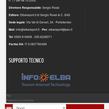
n. 11 del 08.10.2002
Direttore Responsabile
: Sergio Rossi
Editore
: Elbareport.it di Sergio Rossi & C. SAS
Sede legale
: Via Val di Denari, 34 - Portoferraio
Mail
:
info@elbareport.it
-
Pec
:
elbareport@pec.it
Tel
: 0565.916908 - 335.6228371
Partita IVA
: IT 01807760499
SUPPORTO
TECNICO
Top
Powered by
Infoelba
Sport