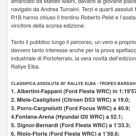
affiancato da Matteo Maini, davanti al giovane piac
navigato da Andrea Tumaini. Terzi e quarti assoluti 
R1B hanno chiuso il trentino Roberto Pellé e l’aost
vincitore della scorsa edizione.
Tanto il pubblico lungo il percorso, un vero e proprio 
davvero tanto interesse anche per la prova spettacol
industriale di Portoferraio, la vera novità dell’edizi
Rallye Elba.
CLASSIFICA ASSOLUTA 50° RALLYE ELBA - TROFEO BARDAH
1. Albertini-Fappani (Ford Fiesta WRC) in 1:19'57
2. Miele-Castiglioni (Citroen DS3 WRC) a 19.0;
3. Porro-Cargnelutti (Ford Focus WRC) a 40.9;
4.Fontana-Arena (Hyundai I20 WRC) a 52.1;
5. Signor-Bernardi (Ford Fiesta WRC) a 1’33.3;
6. Riolo-Floris (Ford Fiesta WRC) a 1’58.6;