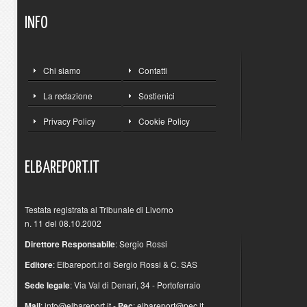
INFO
Chi siamo
Contatti
La redazione
Sostienici
Privacy Policy
Cookie Policy
ELBAREPORT.IT
Testata registrata al Tribunale di Livorno
n. 11 del 08.10.2002
Direttore Responsabile
: Sergio Rossi
Editore
: Elbareport.it di Sergio Rossi & C. SAS
Sede legale
: Via Val di Denari, 34 - Portoferraio
Mail
:
info@elbareport.it
-
Pec
:
elbareport@pec.it