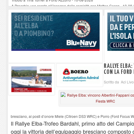
A Procchio una serata all’insegna della comicità con Matteo Cesca
-
10-08
Nel Chiostro del Comune di Portoferraio la presentazione di “Il peso specif
Alfio e la Bulle, la voce della musica sotto le stelle a Rio Marina
-
10-08-202
Quel dolore che non si vede: La salute mentale deve essere un diritto
-
10-
RALLYE ELBA:
CON LA FORD
Scritto da Aci Liv
bresciano, ai posti d’onore Miele (Citroen DS3 WRC) e Porro (Ford Focus 
Il Rallye Elba-Trofeo Bardahl, primo atto del Campi
oggi la vittoria dell’equipaggio bresciano composto