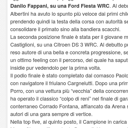
. Al deb
Danilo Fappani, su una Ford Fiesta WRC
Albertini ha avuto lo spunto più veloce dai primi chil
prendendo quindi la testa della corsa con autorità se
consolidare il primato sino alla bandiera scacchi.
La seconda posizione finale è stata per il giovane
Castiglioni, su una Citroen DS 3 WRC. Al debutto pur
reso autore di una bella e concreta progressione, se
un ottimo feeling con il percorso, del quale ha saput
insidie pur vedendolo per la prima volta.
Il podio finale è stato completato dal comasco Pao
con navigatore il friulano Cargnelutti. Dopo una pri
Porro, con una vettura più “vecchia” della concorre
ha operato il classico “colpo di reni” nel finale di g
conterraneo Corrado Fontana, affiancato da Arena
autori di una gara sempre di vertice.
Nella top five, al quinto posto, il Campione in caric