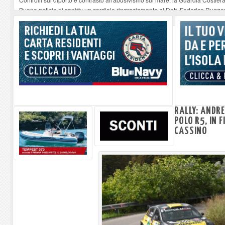
Buone notizie di sanità: un cordiale ringraziamento al Dott. Federico Rugger
Altiero Spinelli e Ursula Hirschmann all'Elba: riaffiora una testimonianza de
Capoliveri, potenziata la pulizia dei bordi stradali
-
07-08-2026
Marina di Campo tra i porti interessati dal nuovo piano dell'Autorità portual
RALLY: ANDRE
POLO R5, IN F
CASSINO