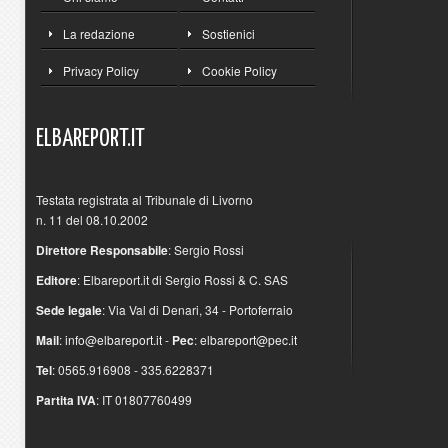
La redazione
Sostienici
Privacy Policy
Cookie Policy
ELBAREPORT.IT
Testata registrata al Tribunale di Livorno
n. 11 del 08.10.2002
Direttore Responsabile
: Sergio Rossi
Editore
: Elbareport.it di Sergio Rossi & C. SAS
Sede legale
: Via Val di Denari, 34 - Portoferraio
Mail
:
info@elbareport.it
-
Pec
:
elbareport@pec.it
Tel
: 0565.916908 - 335.6228371
Partita IVA
: IT 01807760499