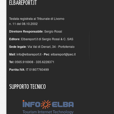
ELBAREPORT.IT
Testata registrata al Tribunale di Livorno
n. 11 del 08.10.2002
Direttore Responsabile
: Sergio Rossi
Editore
: Elbareport.it di Sergio Rossi & C. SAS
Sede legale
: Via Val di Denari, 34 - Portoferraio
Mail
:
info@elbareport.it
-
Pec
:
elbareport@pec.it
Tel
: 0565.916908 - 335.6228371
Partita IVA
: IT 01807760499
SUPPORTO
TECNICO