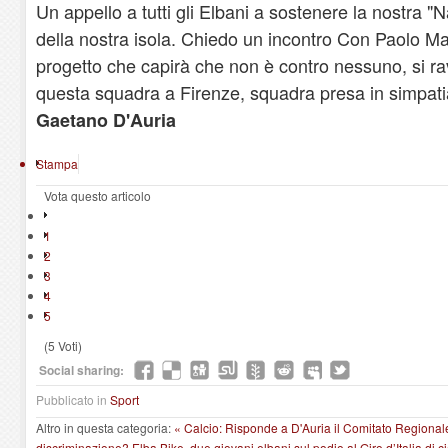
Un appello a tutti gli Elbani a sostenere la nostra "Na
della nostra isola. Chiedo un incontro Con Paolo Man
progetto che capirà che non è contro nessuno, si ra
questa squadra a Firenze, squadra presa in simpatia
Gaetano D'Auria
Stampa
Vota questo articolo
1
2
3
4
5
(5 Voti)
Social sharing:
Pubblicato in
Sport
Altro in questa categoria:
« Calcio: Risponde a D'Auria il Comitato Region
discriminazione?
Elba Bike, due giovani elbani sul podio al Giro d’Italia di c