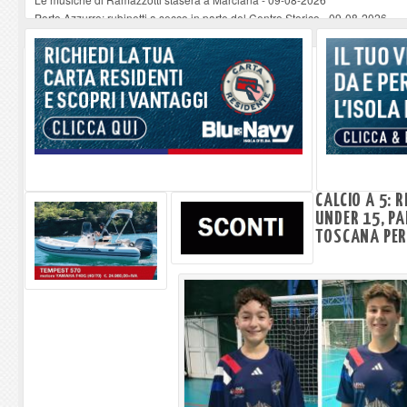
Porto Azzurro: rubinetti a secco in parte del Centro Storico
-
09-08-2026
Seccheto acque torbide dopo i lavori notturni in spiagggia
-
09-08-2026
Se ccheto acque torbide dopo i lavori notturni in spiaggia
-
09-08-2026
Se ccheto acque torbide dopo i lavori notturni in spiaggia
-
09-08-2026
CALCIO A 5: 
UNDER 15, PA
TOSCANA PER 