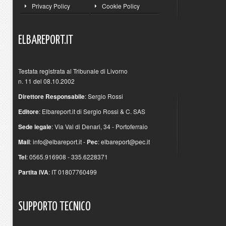
Privacy Policy
Cookie Policy
ELBAREPORT.IT
Testata registrata al Tribunale di Livorno
n. 11 del 08.10.2002
Direttore Responsabile
: Sergio Rossi
Editore
: Elbareport.it di Sergio Rossi & C. SAS
Sede legale
: Via Val di Denari, 34 - Portoferraio
Mail
:
info@elbareport.it
-
Pec
:
elbareport@pec.it
Tel
: 0565.916908 - 335.6228371
Partita IVA
: IT 01807760499
SUPPORTO
TECNICO