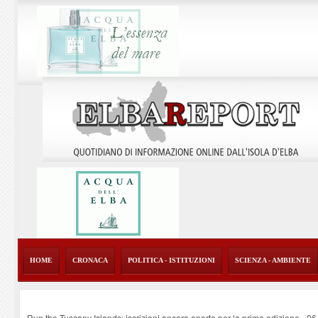
HOME
CRONACA
POLITICA - ISTITUZIONI
SCIENZA - AMBIENTE
Run the Tuscany Islands: iscrizioni ancora aperte per la prima edizione
-
06