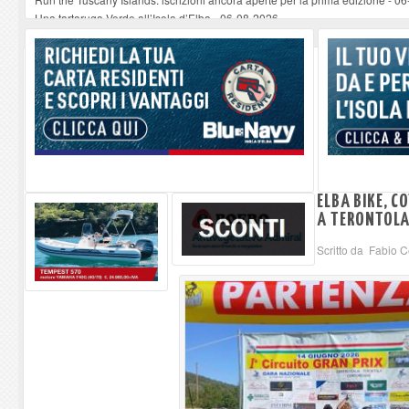
Una tartaruga Verde all’Isola d’Elba
-
06-08-2026
Furgone in fiamme a Capoliveri, illeso il conducente
-
06-08-2026
Campo: chiusura della biblioteca comunale in occasione del Santo Patrono
A Carpani si apre la Festa di Liberazione: il programma della prima serata
ELBA BIKE, C
A TERONTOL
Scritto da Fabio 