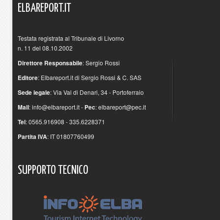
ELBAREPORT.IT
Testata registrata al Tribunale di Livorno
n. 11 del 08.10.2002
Direttore Responsabile
: Sergio Rossi
Editore
: Elbareport.it di Sergio Rossi & C. SAS
Sede legale
: Via Val di Denari, 34 - Portoferraio
Mail
:
info@elbareport.it
-
Pec
:
elbareport@pec.it
Tel
: 0565.916908 - 335.6228371
Partita IVA
: IT 01807760499
SUPPORTO
TECNICO