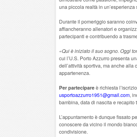
una piccola realtà in un’esperienza sp
Durante il pomeriggio saranno coinvo
affiancheranno allenatori e organizza
partecipanti e contribuendo a trasmet
«Qui è iniziato il suo sogno. Oggi tor
cui l’U.S. Porto Azzurro presenta u
dell’attività sportiva, ma anche alla 
appartenenza.
Per partecipare
è richiesta l’iscriz
usportoazzurro1951@gmail.com
, i
bambina, data di nascita e recapito 
L’appuntamento è dunque fissato per
conoscere da vicino il mondo bianco
condivisione.