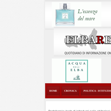
HOME
CRONACA
POLITICA - ISTITUZI
Portoferraio: tenta di introdursi nelle abitazion