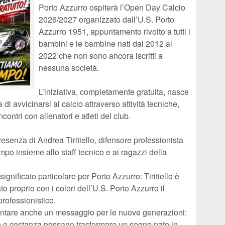
Porto Azzurro ospiterà l’Open Day Calcio
2026/2027 organizzato dall’U.S. Porto
Azzurro 1951, appuntamento rivolto a tutti i
bambini e le bambine nati dal 2012 al
2022 che non sono ancora iscritti a
nessuna società.
L’iniziativa, completamente gratuita, nasce
à di avvicinarsi al calcio attraverso attività tecniche,
ontri con allenatori e atleti del club.
esenza di Andrea Tiritiello, difensore professionista
ampo insieme allo staff tecnico e ai ragazzi della
nificato particolare per Porto Azzurro: Tiritiello è
ato proprio con i colori dell’U.S. Porto Azzurro il
professionistico.
iventare anche un messaggio per le nuove generazioni:
 e costanza possano trasformare un sogno nato in