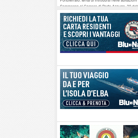
Sommossa al Carcere di Porto Azzurro, 30 dete
“Diamanti all’Inferno nell’infinito” e il teatro 
Mola ripulita dagli scout Agesci della Valsusa
La grave carenza di medici Usmaf sta creando no