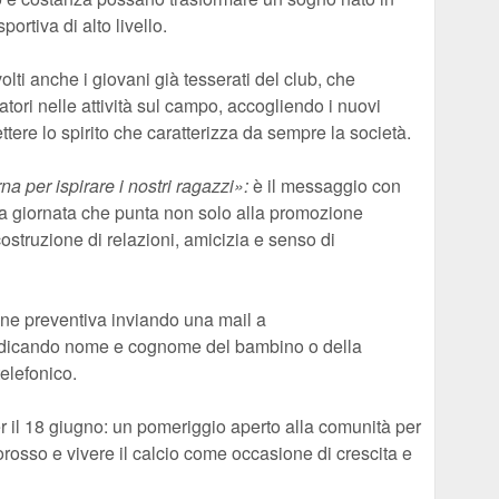
ortiva di alto livello.
lti anche i giovani già tesserati del club, che
tori nelle attività sul campo, accogliendo i nuovi
tere lo spirito che caratterizza da sempre la società.
na per ispirare i nostri ragazzi»:
è il messaggio con
na giornata che punta non solo alla promozione
costruzione di relazioni, amicizia e senso di
ione preventiva inviando una mail a
ndicando nome e cognome del bambino o della
telefonico.
 il 18 giugno: un pomeriggio aperto alla comunità per
rosso e vivere il calcio come occasione di crescita e