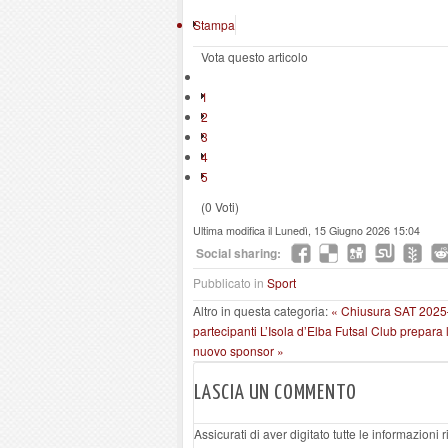
Stampa
Vota questo articolo
1
2
3
4
5
(0 Voti)
Ultima modifica il Lunedì, 15 Giugno 2026 15:04
Social sharing:
Pubblicato in
Sport
Altro in questa categoria:
« Chiusura SAT 2025–
partecipanti
L’Isola d’Elba Futsal Club prepara
nuovo sponsor »
LASCIA UN COMMENTO
Assicurati di aver digitato tutte le informazioni