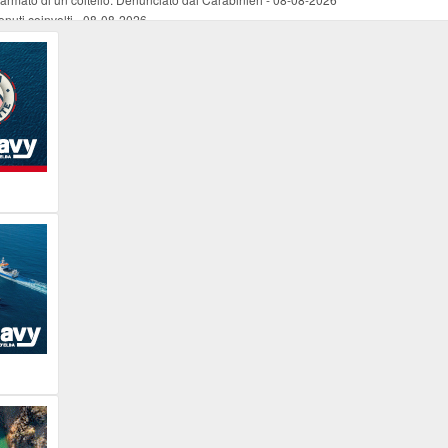
nuti coinvolti
-
08-08-2026
come esercizio del dubbio
-
08-08-2026
 e Legambiente
-
08-08-2026
tevoli disagi ai lavoratori marittimi e alle aziende
-
08-08-2026