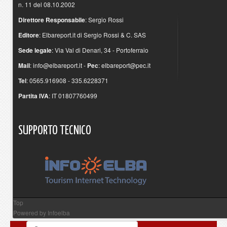
n. 11 del 08.10.2002
Direttore Responsabile
: Sergio Rossi
Editore
: Elbareport.it di Sergio Rossi & C. SAS
Sede legale
: Via Val di Denari, 34 - Portoferraio
Mail
:
info@elbareport.it
-
Pec
:
elbareport@pec.it
Tel
: 0565.916908 - 335.6228371
Partita IVA
: IT 01807760499
SUPPORTO
TECNICO
Top
Powered by
Infoelba