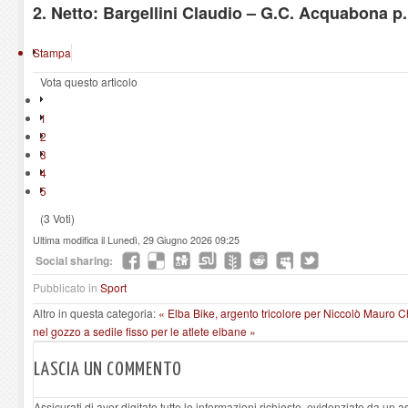
2. Netto: Bargellini Claudio – G.C. Acquabona p.
Stampa
Vota questo articolo
1
2
3
4
5
(3 Voti)
Ultima modifica il Lunedì, 29 Giugno 2026 09:25
Social sharing:
Pubblicato in
Sport
Altro in questa categoria:
« Elba Bike, argento tricolore per Niccolò Mauro
Ch
nel gozzo a sedile fisso per le atlete elbane »
LASCIA UN COMMENTO
Assicurati di aver digitato tutte le informazioni richieste, evidenziate da un 