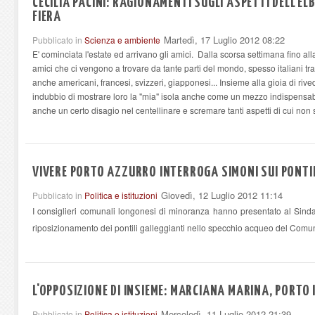
CECILIA PACINI: RAGIONAMENTI SUGLI ASPETTI DELL'E
FIERA
Martedì, 17 Luglio 2012 08:22
Pubblicato in
Scienza e ambiente
E' cominciata l'estate ed arrivano gli amici. Dalla scorsa settimana fino al
amici che ci vengono a trovare da tante parti del mondo, spesso italiani trasf
anche americani, francesi, svizzeri, giapponesi... Insieme alla gioia di rive
indubbio di mostrare loro la "mia" isola anche come un mezzo indispensab
anche un certo disagio nel centellinare e scremare tanti aspetti di cui non 
VIVERE PORTO AZZURRO INTERROGA SIMONI SUI PONTI
Giovedì, 12 Luglio 2012 11:14
Pubblicato in
Politica e istituzioni
I consiglieri comunali longonesi di minoranza hanno presentato al Sind
riposizionamento dei pontili galleggianti nello specchio acqueo del Comun
L'OPPOSIZIONE DI INSIEME: MARCIANA MARINA, PORTO I
Mercoledì, 11 Luglio 2012 21:39
Pubblicato in
Politica e istituzioni