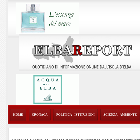
HOME
CRONACA
POLITICA - ISTITUZIONI
SCIENZA - AMBIENTE
La replica a Fratini del Sindaco ferajese sull'approssimativo parcheggio os