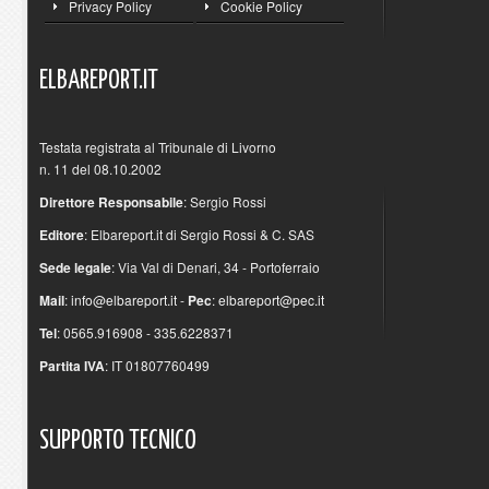
Privacy Policy
Cookie Policy
ELBAREPORT.IT
Testata registrata al Tribunale di Livorno
n. 11 del 08.10.2002
Direttore Responsabile
: Sergio Rossi
Editore
: Elbareport.it di Sergio Rossi & C. SAS
Sede legale
: Via Val di Denari, 34 - Portoferraio
Mail
:
info@elbareport.it
-
Pec
:
elbareport@pec.it
Tel
: 0565.916908 - 335.6228371
Partita IVA
: IT 01807760499
SUPPORTO
TECNICO