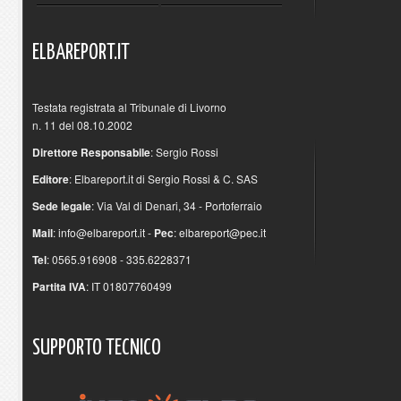
ELBAREPORT.IT
Testata registrata al Tribunale di Livorno
n. 11 del 08.10.2002
Direttore Responsabile
: Sergio Rossi
Editore
: Elbareport.it di Sergio Rossi & C. SAS
Sede legale
: Via Val di Denari, 34 - Portoferraio
Mail
:
info@elbareport.it
-
Pec
:
elbareport@pec.it
Tel
: 0565.916908 - 335.6228371
Partita IVA
: IT 01807760499
SUPPORTO
TECNICO