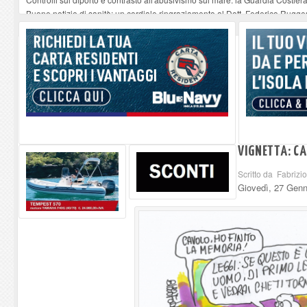
Buone notizie di sanità: un cordiale ringraziamento al Dott. Federico Rugger
Altiero Spinelli e Ursula Hirschmann all'Elba: riaffiora una testimonianza de
Capoliveri, potenziata la pulizia dei bordi stradali
-
07-08-2026
Marina di Campo tra i porti interessati dal nuovo piano dell'Autorità portual
VIGNETTA: C
Scritto da Fabrizi
Giovedì, 27 Genn