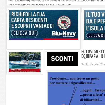
Una tartaruga Verde all’Isola d’Elba
-
06-08-2026
Furgone in fiamme a Capoliveri, illeso il conducente
-
06-08-2026
Campo: chiusura della biblioteca comunale in occasione del Santo Patrono
A Carpani si apre la Festa di Liberazione: il programma della prima serata
FOTOVIGNETT
EQUIPARA I B
Scritto da Yuri Tib