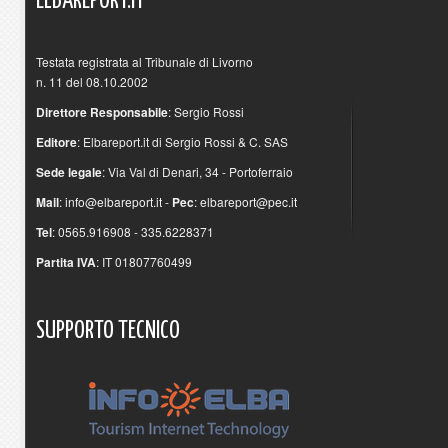
ELBAREPORT.IT
Testata registrata al Tribunale di Livorno
n. 11 del 08.10.2002
Direttore Responsabile
: Sergio Rossi
Editore
: Elbareport.it di Sergio Rossi & C. SAS
Sede legale
: Via Val di Denari, 34 - Portoferraio
Mail
:
info@elbareport.it
-
Pec
:
elbareport@pec.it
Tel
: 0565.916908 - 335.6228371
Partita IVA
: IT 01807760499
SUPPORTO
TECNICO