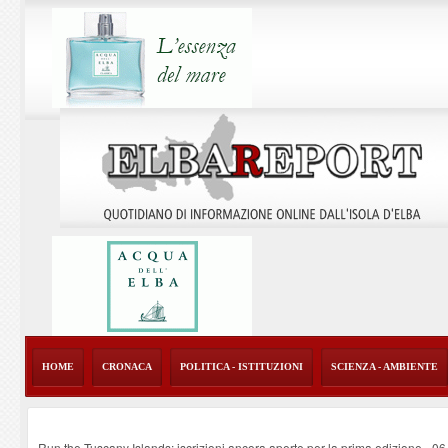
HOME
CRONACA
POLITICA - ISTITUZIONI
SCIENZA - AMBIENTE
Run the Tuscany Islands: iscrizioni ancora aperte per la prima edizione
-
06