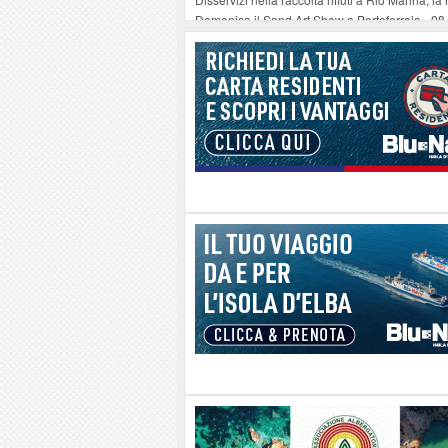
Domenica il Sand Art Show a Portoferraio
-
08
Gestione dello stadio “Mario Giannoni”, sigla
Chi ha paura di Paolo di Pietro Diversi inaug
La vivacità intitolatoria della giunta ferajese