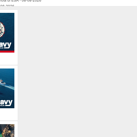
-08-2026
ta la convenzione tra Comune e Rio Marina Calcio
-
08-08-2026
ura una nuova pagina teatrale al Museo Bolano
-
08-08-2026
 e l'approssimativo nuovo parcheggio ospedaliero
-
08-08-2026