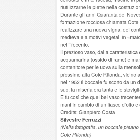
riutilizzarne le pietre nella costruzi
Durante gli anni Quaranta del Novec
formazione rocciosa chiamata Cote R
realizzare una nuova vigna, dei con
medievale a motivi vegetali in «maio
nel Trecento.
Il prezioso vaso, dalla caratteristi
acquamarina (ossido di rame) e mar
contenitore per le uova sulla menso
prossimo alla Cote Ritonda, vicino a
nel 1952 il boccale fu scorto da un 
suo; la miseria era tanta e le stovi
E fu così che quel bel vaso trecentesc
mani in cambio di un fiasco d’olio e d
Credits: Gianpiero Costa
Silvestre Ferruzzi
(Nella fotografia, un boccale pisano 
Cote Ritonda)