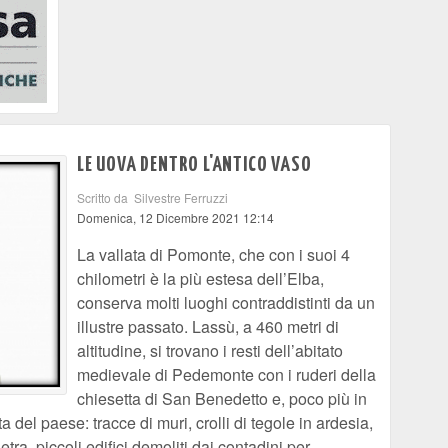
LE UOVA DENTRO L'ANTICO VASO
Scritto da Silvestre Ferruzzi
Domenica, 12 Dicembre 2021 12:14
La vallata di Pomonte, che con i suoi 4
chilometri è la più estesa dell’Elba,
conserva molti luoghi contraddistinti da un
illustre passato. Lassù, a 460 metri di
altitudine, si trovano i resti dell’abitato
medievale di Pedemonte con i ruderi della
chiesetta di San Benedetto e, poco più in
 del paese: tracce di muri, crolli di tegole in ardesia,
etra, piccoli edifici demoliti dai contadini per