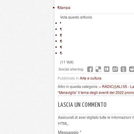
Stampa
Vota questo articolo
1
2
3
4
5
(11 Voti)
Social sharing:
Pubblicato in
Arte e cultura
Altro in questa categoria:
« RADIC(I)ALI 55 - La
“Meraviglia” il tema degli eventi del 2022 pro
LASCIA UN COMMENTO
Assicurati di aver digitato tutte le informazioni
HTML.
Messaggio *