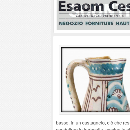
basso, in un castagneto, ciò che resta
condutture in terracotta, macine in pi