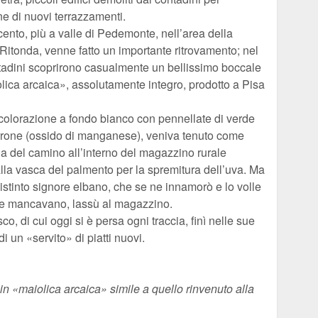
one di nuovi terrazzamenti.
ento, più a valle di Pedemonte, nell’area della
itonda, venne fatto un importante ritrovamento; nel
tadini scoprirono casualmente un bellissimo boccale
lica arcaica», assolutamente integro, prodotto a Pisa
ca colorazione a fondo bianco con pennellate di verde
rone (ossido di manganese), veniva tenuto come
la del camino all’interno del magazzino rurale
lla vasca del palmento per la spremitura dell’uva. Ma
distinto signore elbano, che se ne innamorò e lo volle
glie mancavano, lassù al magazzino.
o, di cui oggi si è persa ogni traccia, finì nelle sue
i un «servito» di piatti nuovi.
in «maiolica arcaica» simile a quello rinvenuto alla