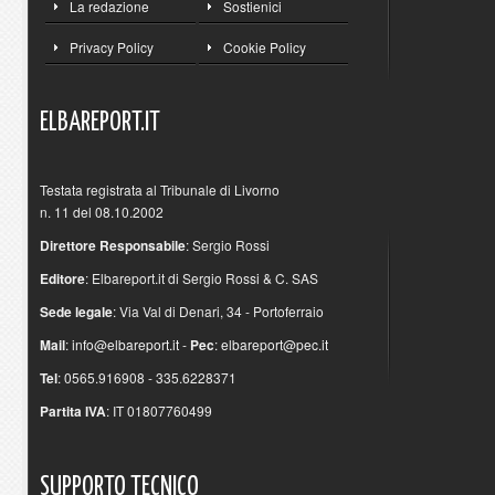
La redazione
Sostienici
Privacy Policy
Cookie Policy
ELBAREPORT.IT
Testata registrata al Tribunale di Livorno
n. 11 del 08.10.2002
Direttore Responsabile
: Sergio Rossi
Editore
: Elbareport.it di Sergio Rossi & C. SAS
Sede legale
: Via Val di Denari, 34 - Portoferraio
Mail
:
info@elbareport.it
-
Pec
:
elbareport@pec.it
Tel
: 0565.916908 - 335.6228371
Partita IVA
: IT 01807760499
SUPPORTO
TECNICO