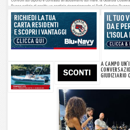
Buone notizie di sanità: un cordiale ringraziamento al Dott. Federico Rugger
Altiero Spinelli e Ursula Hirschmann all'Elba: riaffiora una testimonianza de
Capoliveri, potenziata la pulizia dei bordi stradali
-
07-08-2026
Marina di Campo tra i porti interessati dal nuovo piano dell'Autorità portual
A CAMPO UN'
CONVERSAZIO
GIUDIZIARIO 