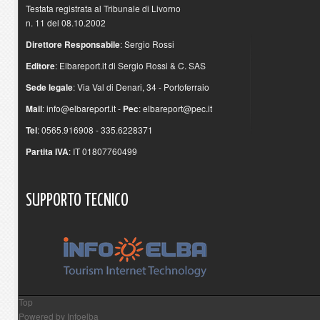
Testata registrata al Tribunale di Livorno
n. 11 del 08.10.2002
Direttore Responsabile
: Sergio Rossi
Editore
: Elbareport.it di Sergio Rossi & C. SAS
Sede legale
: Via Val di Denari, 34 - Portoferraio
Mail
:
info@elbareport.it
-
Pec
:
elbareport@pec.it
Tel
: 0565.916908 - 335.6228371
Partita IVA
: IT 01807760499
SUPPORTO
TECNICO
Top
Powered by
Infoelba