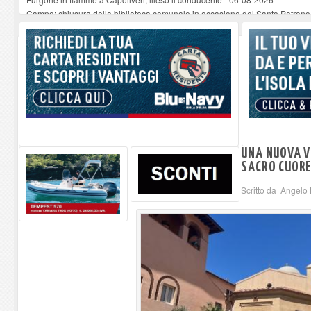
Campo: chiusura della biblioteca comunale in occasione del Santo Patrono
A Carpani si apre la Festa di Liberazione: il programma della prima serata
Successo per Anadyomene. Nascente dall'acqua . La mostra di Roberto Ghezzi
Chiesa della Santissima Annunziata e il suo organista
-
06-08-2026
UNA NUOVA VI
SACRO CUORE
Scritto da Angelo 