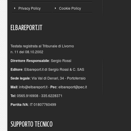
Privacy Policy
Cookie Policy
ELBAREPORT.IT
Testata registrata al Tribunale di Livorno
n. 11 del 08.10.2002
Direttore Responsabile
: Sergio Rossi
Editore
: Elbareport.it di Sergio Rossi & C. SAS
Sede legale
: Via Val di Denari, 34 - Portoferraio
Mail
:
info@elbareport.it
-
Pec
:
elbareport@pec.it
Tel
: 0565.916908 - 335.6228371
Partita IVA
: IT 01807760499
SUPPORTO
TECNICO