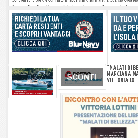
Buone notizie di sanità: un cordiale ringraziamento al Dott. Federico Rugger
Altiero Spinelli e Ursula Hirschmann all'Elba: riaffiora una testimonianza de
Capoliveri, potenziata la pulizia dei bordi stradali
-
07-08-2026
Marina di Campo tra i porti interessati dal nuovo piano dell'Autorità portual
"MALATI DI B
MARCIANA MA
VITTORIA LOT