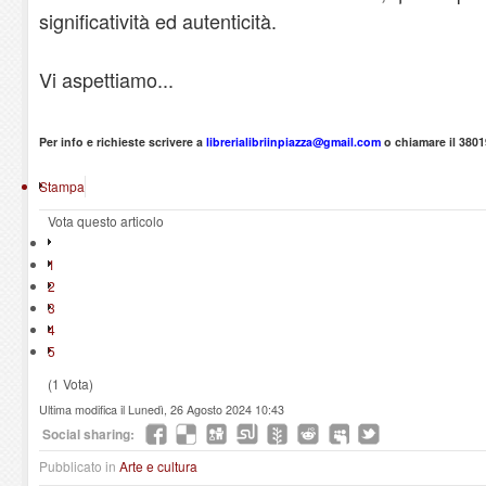
significatività ed autenticità.
Vi aspettiamo...
Per info e richieste scrivere a
librerialibriinpiazza@gmail.com
o chiamare il 380
Stampa
Vota questo articolo
1
2
3
4
5
(1 Vota)
Ultima modifica il Lunedì, 26 Agosto 2024 10:43
Social sharing:
Pubblicato in
Arte e cultura