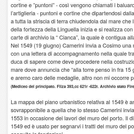
cortine e ”puntoni” - così vengono chiamati i baluar
l’artiglieria - puntoni e cortine che dipartendosi dal
a tutta la striscia di terra chiudendola dal mare che
della fortezza della Linguella inizia e si realizza co
carte di archivio la “ Cianca”, la quale è contigua all
Nel 1549 (19 giugno) Camerini invia a Cosimo una 
con una lettera di accompagnamento nella quale tra 
duca di sapere come deve procedere nella costruzion
mare dove annuncia che “alla torre penso in fra 15 
e aremo caro delle medaglie, altro non mi occorre p
(Mediceo del principato. Filza 393,cc 621r -622r. Archivio stato Fir
La mappa del piano urbanistico relativa al 1549 è 
sovrapponibile a quella che lo stesso Camerini invia
1553 in occasione dei lavori del muro del porto. Il di
1549 ed è usato per segnarvi i tratti del muro del po
eseguite le fondazioni.