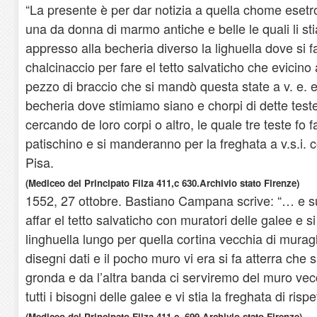
“La presente è per dar notizia a quella chome eset
una da donna di marmo antiche e belle le quali li st
appresso alla becheria diverso la lighuella dove si 
chalcinaccio per fare el tetto salvaticho che evicino
pezzo di braccio che si mandò questa state a v. e. 
becheria dove stimiamo siano e chorpi di dette tes
cercando de loro corpi o altro, le quale tre teste fo 
patischino e si manderanno per la freghata a v.s.i. c
Pisa.
(Mediceo del Principato Filza 411,c 630.Archivio stato Firenze)
1552, 27 ottobre. Bastiano Campana scrive: “… e 
affar el tetto salvaticho con muratori delle galee e si
linghuella lungo per quella cortina vecchia di mura
disegni dati e il pocho muro vi era si fa atterra che 
gronda e da l’altra banda ci serviremo del muro vec
tutti i bisogni delle galee e vi stia la freghata di rispe
(Mediceo del Principato Filza 411,c. 699.Archivio stato Firenze).