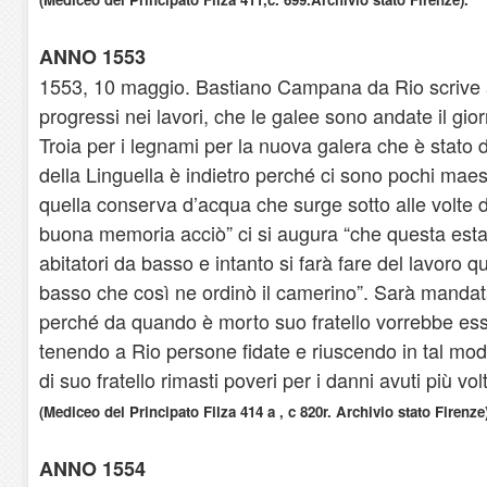
ANNO 1553
1553, 10 maggio. Bastiano Campana da Rio scrive al
progressi nei lavori, che le galee sono andate il gio
Troia per i legnami per la nuova galera che è stato d
della Linguella è indietro perché ci sono pochi maestr
quella conserva d’acqua che surge sotto alle volte d
buona memoria acciò” ci si augura “che questa esta
abitatori da basso e intanto si farà fare del lavoro q
basso che così ne ordinò il camerino”. Sarà mandata 
perché da quando è morto suo fratello vorrebbe ess
tenendo a Rio persone fidate e riuscendo in tal modo 
di suo fratello rimasti poveri per i danni avuti più vol
(Mediceo del Principato Filza 414 a , c 820r. Archivio stato Firenze
ANNO 1554