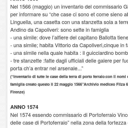
Nel 1566 (maggio) un inventario del commissario Gi
per informare su “che case ci sono et come sieno ab
Linguella, una casetta con una stanzetta sola a terr
Andino da Capoliveri: sono sette in famiglia
- una simile: dove l’alfiere del capitano Ballotta tiene
- una simile; habita Vittorio da Capoliveri,cinque in 
- una simile nella quale habita : il guicciardino bom
- tre stanzette :fatte dagli ufficiali delle galere per f
porta ch’a entrar nel arsenale...”
(“Inventario di tutte le case della terra di porto ferraio:con li nomi 
famiglia creato questo li 22 maggio 1566”Archivio mediceo Filza 60
Firenze)
ANNO 1574
Nel 1574 essendo commissario di Portoferraio Vinc
delle case di Portoferraio” nella zona della fortezza