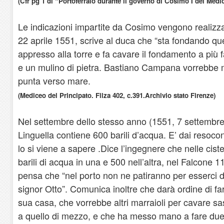
(Cfr pg 1 di “Portoferraio durante il governo di Cosimo I dei Medic
Le indicazioni impartite da Cosimo vengono realizzat
22 aprile 1551, scrive al duca che “sta fondando que
appresso alla torre e fa cavare il fondamento a più f
e un mulino di pietra. Bastiano Campana vorrebbe m
punta verso mare.
(Mediceo del Principato. Filza 402, c.391.Archivio stato Firenze)
Nel settembre dello stesso anno (1551, 7 settembre) 
Linguella contiene 600 barili d’acqua. E’ dai resoco
lo si viene a sapere .Dice l’ingegnere che nelle cist
barili di acqua in una e 500 nell’altra, nel Falcone 1
pensa che “nel porto non ne patiranno per esserci d
signor Otto”. Comunica inoltre che darà ordine di fare
sua casa, che vorrebbe altri marraioli per cavare sa
a quello di mezzo, e che ha messo mano a fare due f