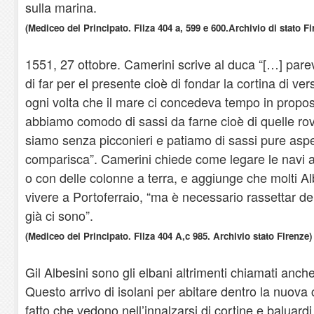
sulla marina.
(Mediceo del Principato. Filza 404 a, 599 e 600.Archivio di stato Fi
1551, 27 ottobre. Camerini scrive al duca “[…] pare
di far per el presente cioè di fondar la cortina di ver
ogni volta che il mare ci concedeva tempo in propos
abbiamo comodo di sassi da farne cioè di quelle ro
siamo senza picconieri e patiamo di sassi pure aspet
comparisca”. Camerini chiede come legare le navi a
o con delle colonne a terra, e aggiunge che molti A
vivere a Portoferraio, “ma è necessario rassettar dei
già ci sono”.
(Mediceo del Principato. Filza 404 A,c 985. Archivio stato Firenze)
Gil Albesini sono gli elbani altrimenti chiamati anche
Questo arrivo di isolani per abitare dentro la nuova 
fatto che vedono nell’innalzarsi di cortine e baluardi