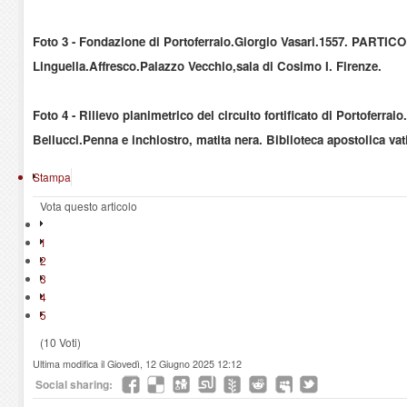
Foto
3 - Fondazione di Portoferraio.Giorgio Vasari.1557. PARTICOL
Linguella.Affresco.Palazzo Vecchio,sala di Cosimo I. Firenze.
Foto
4 - Rilievo planimetrico del circuito fortificato di Portoferraio
Bellucci.Penna e inchiostro, matita nera. Biblioteca apostolica vat
Stampa
Vota questo articolo
1
2
3
4
5
(10 Voti)
Ultima modifica il Giovedì, 12 Giugno 2025 12:12
Social sharing: