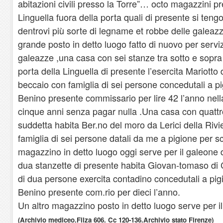
abitazioni civili presso la Torre”… octo magazzini pr
Linguella fuora della porta quali di presente si teng
dentrovi più sorte di legname et robbe delle galeaz
grande posto in detto luogo fatto di nuovo per serviz
galeazze ,una casa con sei stanze tra sotto e sopra
porta della Linguella di presente l’esercita Mariotto 
beccaio con famiglia di sei persone concedutali a p
Benino presente commissario per lire 42 l’anno nell
cinque anni senza pagar nulla .Una casa con quattro
suddetta habita Ber.no del moro da Lerici della Riv
famiglia di sei persone datali da me a pigione per sc
magazzino in detto luogo oggi serve per il galeone
dua stanzette di presente habita Giovan-tomaso di 
di dua persone exercita contadino concedutali a pi
Benino presente com.rio per dieci l’anno.
Un altro magazzino posto in detto luogo serve per 
(Archivio mediceo.Filza 606. Cc 120-136.Archivio stato Firenze)