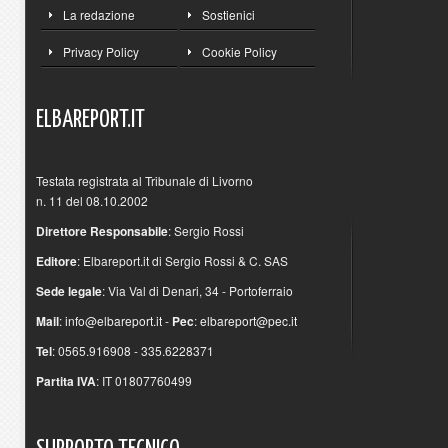
La redazione
Sostienici
Privacy Policy
Cookie Policy
ELBAREPORT.IT
Testata registrata al Tribunale di Livorno
n. 11 del 08.10.2002
Direttore Responsabile
: Sergio Rossi
Editore
: Elbareport.it di Sergio Rossi & C. SAS
Sede legale
: Via Val di Denari, 34 - Portoferraio
Mail
:
info@elbareport.it
-
Pec
:
elbareport@pec.it
Tel
: 0565.916908 - 335.6228371
Partita IVA
: IT 01807760499