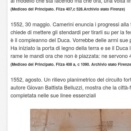
al modello che sta facendo ma che ora, una volta fin
(Mediceo del Principato. Filza 407,c 528.Archivio stato Firenze)
1552, 30 maggio. Camerini enuncia i progressi alla t
chiede di mettere gli stendardi per tirarli su per la
è il compleanno del Duca. Vorrebbe delle armi sue p
Ha iniziato la porta di legno della terra e se il Duca 
rame le mandi ora che non è piazzata: ne servono 
(Mediceo del Principato. Filza 408 a, c 1090. Archivio stato Firenze
1552, agosto. Un rilievo planimetrico del circuito fort
autore Giovan Battista Belluzzi, mostra che la città
completata nelle sue linee essenziali