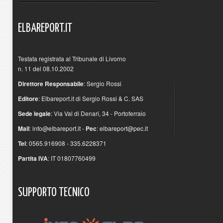
ELBAREPORT.IT
Testata registrata al Tribunale di Livorno
n. 11 del 08.10.2002
Direttore Responsabile
: Sergio Rossi
Editore
: Elbareport.it di Sergio Rossi & C. SAS
Sede legale
: Via Val di Denari, 34 - Portoferraio
Mail
:
info@elbareport.it
-
Pec
:
elbareport@pec.it
Tel
: 0565.916908 - 335.6228371
Partita IVA
: IT 01807760499
SUPPORTO
TECNICO