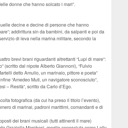
delle donne che hanno solcato i mari”.
 quelle decine e decine di persone che hanno
are”; addirittura sin da bambini, da salpanti e poi da
 servizio di leva nella marina militare, secondo la
quattro brevi brani riguardanti altrettanti “Lupi di mare”:
” (scritto dal nipote Alberto Giannoni), “Fulvio
rtelli detto Amulio, un marinaio, pittore e poeta”
ed infine “Amedeo Muti, un navigatore sconosciuto”,
iesi – Resità”, scritto da Carlo d’Ego.
ta fotografica (da cui ha preso il titolo l’evento),
umero di marinai, padroni marittimi, comandanti e di
oposti dei brani musicali (tutti attinenti il mare)
 da Graziella Marchesi, meglio conosciuta come Lelly,