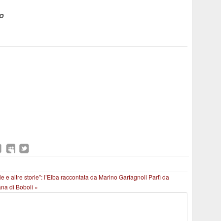
go
le e altre storie”: l’Elba raccontata da Marino Garfagnoli
Partì da
ana di Boboli »