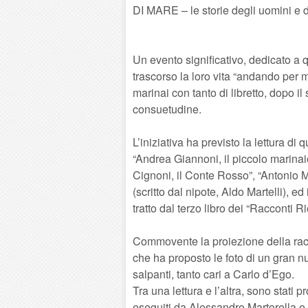
DI MARE – le storie degli uomini e 
Un evento significativo, dedicato a
trascorso la loro vita “andando per m
marinai con tanto di libretto, dopo il
consuetudine.
L’iniziativa ha previsto la lettura di 
“Andrea Giannoni, il piccolo marinaio
Cignoni, il Conte Rosso”, “Antonio Ma
(scritto dal nipote, Aldo Martelli), 
tratto dal terzo libro dei “Racconti R
Commovente la proiezione della raccol
che ha proposto le foto di un gran n
salpanti, tanto cari a Carlo d’Ego.
Tra una lettura e l’altra, sono stati pr
eseguiti da Alessandro Martorella e