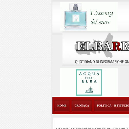
HOME
CRONACA
POLITICA - ISTITUZI
Capraia, dai fondali riemergono rifiuti di oltre 