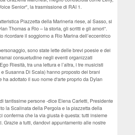
Voice Senior", la trasmissione di RAI 1.
tteristica Piazzetta della Marineria riese, al Sasso, si
Dylan Thomas a Rio – la storia, gli scritti e gli amori”.
to ricordare il soggiorno a Rio Marina dell’eccentrico
rsonaggio, sono state lette delle brevi poesie e dei
oramai consuetudine negli eventi organizzati
o Riesità, tra una lettura e l’altra, i tre musicisti
i e Susanna Di Scala) hanno proposto dei brani
le ha adottato il suo nome d'arte proprio da Dylan
di tantissime persone -dice Elena Carletti, Presidente
o la Scalinata della Pergola e la piazzetta della
 ci conferma che la via giusta è questa: tutti insieme
. Grazie a tutti, dandovi appuntamento alle nostre