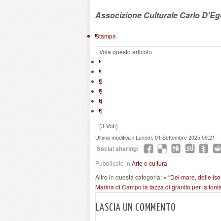
Associzione Culturale Carlo D'E
Stampa
Vota questo articolo
1
2
3
4
5
(3 Voti)
Ultima modifica il Lunedì, 01 Settembre 2025 09:21
Social sharing:
Pubblicato in
Arte e cultura
Altro in questa categoria:
« “Del mare, delle iso
Marina di Campo la tazza di granito per la font
LASCIA UN COMMENTO