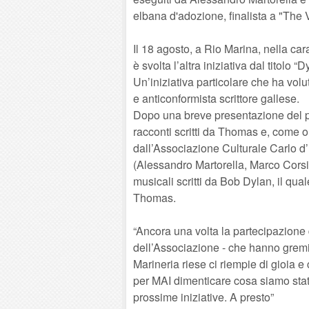
elbana d'adozione, finalista a "The 
Il 18 agosto, a Rio Marina, nella cara
è svolta l’altra iniziativa dal titolo “
Un’iniziativa particolare che ha volu
e anticonformista scrittore gallese.
Dopo una breve presentazione del pe
racconti scritti da Thomas e, come 
dall’Associazione Culturale Carlo d’Eg
(Alessandro Martorella, Marco Cors
musicali scritti da Bob Dylan, il qua
Thomas.
“Ancora una volta la partecipazione 
dell’Associazione - che hanno gremit
Marineria riese ci riempie di gioia e
per MAI dimenticare cosa siamo stati
prossime iniziative. A presto”