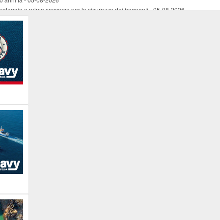
vataggio e primo soccorso per la sicurezza dei bagnanti
-
05-08-2026
ira Lena Tassi approda al Museo Bolano
-
05-08-2026
i chiese, santi, antichi vigneti e mulini
-
05-08-2026
 straordinaria traversata con la nave “Pietro Orseolo”
-
05-08-2026