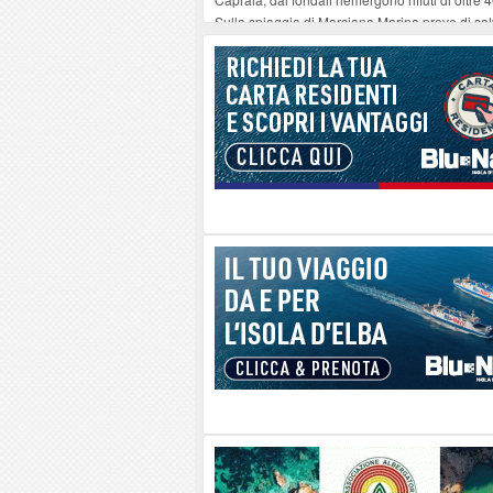
Sulla spiaggia di Marciana Marina prove di sal
Rotta Elba–Bali: il viaggio impossibile di Mo
Il 9 e 11 agosto, due passeggiate alla scoperta d
Danilo Casali, marinaio decorato dell’Elba e la