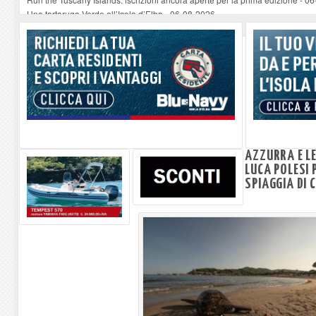
Una tartaruga Verde all’Isola d’Elba
-
06-08-2026
Furgone in fiamme a Capoliveri, illeso il conducente
-
06-08-2026
Campo: chiusura della biblioteca comunale in occasione del Santo Patrono
A Carpani si apre la Festa di Liberazione: il programma della prima serata
AZZURRA E L
LUCA POLESI
SPIAGGIA DI