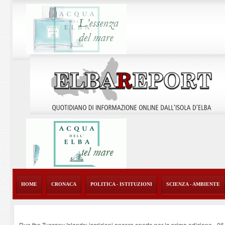
HOME
CRONACA
POLITICA - ISTITUZIONI
SCIENZA - AMBIENTE
Run the Tuscany Islands: iscrizioni ancora aperte per la prima edizione
-
06