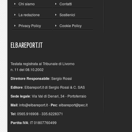
Chi siamo
Contatti
La redazione
Sostienici
Privacy Policy
Cookie Policy
ELBAREPORT.IT
Testata registrata al Tribunale di Livorno
n. 11 del 08.10.2002
Direttore Responsabile
: Sergio Rossi
Editore
: Elbareport.it di Sergio Rossi & C. SAS
Sede legale
: Via Val di Denari, 34 - Portoferraio
Mail
:
info@elbareport.it
-
Pec
:
elbareport@pec.it
Tel
: 0565.916908 - 335.6228371
Partita IVA
: IT 01807760499