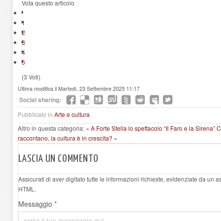
Vota questo articolo
1
2
3
4
5
(3 Voti)
Ultima modifica il Martedì, 23 Settembre 2025 11:17
Social sharing:
Pubblicato in
Arte e cultura
Altro in questa categoria:
« A Forte Stella lo spettacolo “Il Faro e la Sirena”
C
raccontano, la cultura è in crescita? »
LASCIA UN COMMENTO
Assicurati di aver digitato tutte le informazioni richieste, evidenziate da un 
HTML.
Messaggio *