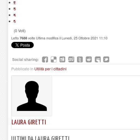
2
3
4
5
(0 Voti)
Letto
7688
volte
Ultima modifica il Lunedì, 25 Ottobre 2021 11:10
Social sharing:
Pubblicato in
Utilità per i cittadini
LAURA GIRETTI
ULTIMI DA LAURA GIRETTI