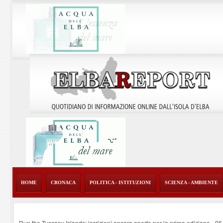
HOME
CRONACA
POLITICA - ISTITUZIONI
SCIENZA - AMBIENTE
Run the Tuscany Islands: iscrizioni ancora aperte per la prima edizione
-
06