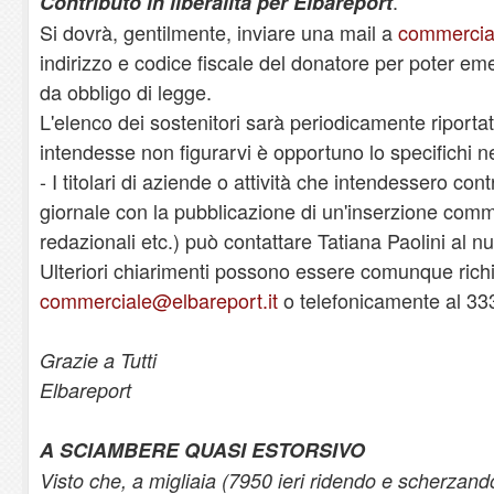
.
Contributo in liberalità per Elbareport
Si dovrà, gentilmente, inviare una mail a
commercial
indirizzo e codice fiscale del donatore per poter eme
da obbligo di legge.
L'elenco dei sostenitori sarà periodicamente riportat
intendesse non figurarvi è opportuno lo specifichi ne
- I titolari di aziende o attività che intendessero con
giornale con la pubblicazione di un'inserzione com
redazionali etc.) può contattare Tatiana Paolini al
Ulteriori chiarimenti possono essere comunque richies
commerciale@elbareport.it
o telefonicamente al 3
Grazie a Tutti
Elbareport
A SCIAMBERE QUASI ESTORSIVO
Visto che, a migliaia (7950 ieri ridendo e scherzando)