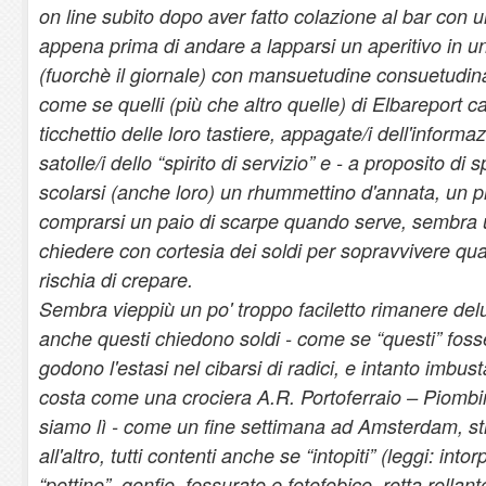
on line subito dopo aver fatto colazione al bar con u
appena prima di andare a lapparsi un aperitivo in un 
(fuorchè il giornale) con mansuetudine consuetudinar
come se quelli (più che altro quelle) di Elbareport 
ticchettio delle loro tastiere, appagate/i dell'informa
satolle/i dello “spirito di servizio” e - a proposito di s
scolarsi (anche loro) un rhummettino d'annata, un 
comprarsi un paio di scarpe quando serve, sembra 
chiedere con cortesia dei soldi per sopravvivere qu
rischia di crepare.
Sembra vieppiù un po' troppo faciletto rimanere delu
anche questi chiedono soldi - come se “questi” fosser
godono l'estasi nel cibarsi di radici, e intanto imbus
costa come una crociera A.R. Portoferraio – Piombi
siamo lì - come un fine settimana ad Amsterdam, st
all'altro, tutti contenti anche se “intopiti” (leggi: int
“pottino”, gonfio, fessurato e fotofobico, rotta rollant