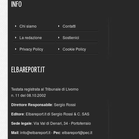
INFO
Chi siamo
Contatti
La redazione
Sostienici
Privacy Policy
Cookie Policy
ELBAREPORT.IT
Testata registrata al Tribunale di Livorno
n. 11 del 08.10.2002
Direttore Responsabile
: Sergio Rossi
Editore
: Elbareport.it di Sergio Rossi & C. SAS
Sede legale
: Via Val di Denari, 34 - Portoferraio
Mail
:
info@elbareport.it
-
Pec
:
elbareport@pec.it