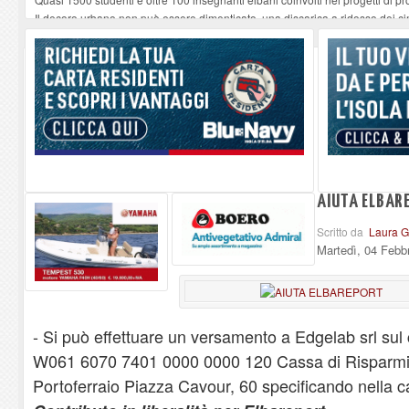
Il decoro urbano non può essere dimenticato, una discarica a ridosso dei ci
Capoliveri, Tari 2026. Nuovo regolamento e tariffe rimodulate: nessun aume
Quando la sanità funziona: il ringraziamento di un paziente a medici e infer
“Un paese, una storia”, Capoliveri racconta Capoliveri
-
10-08-2026
AIUTA ELBAR
Scritto da
Laura Gi
Martedì, 04 Febb
- Si può effettuare un versamento a Edgelab srl su
W061 6070 7401 0000 0000 120 Cassa di Risparmio d
Portoferraio Piazza Cavour, 60 specificando nella c