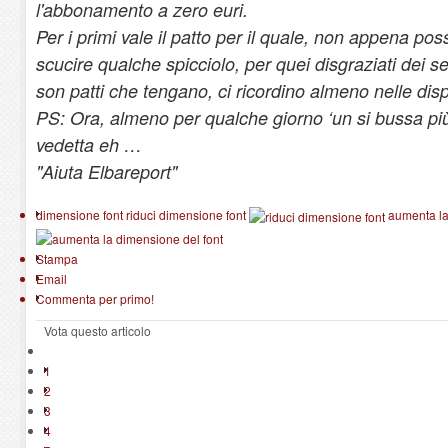
l'abbonamento a zero euri.
Per i primi vale il patto per il quale, non appena po
scucire qualche spicciolo, per quei disgraziati dei se
son patti che tengano, ci ricordino almeno nelle dis
PS: Ora, almeno per qualche giorno ‘un si bussa pi
vedetta eh …
"Aiuta Elbareport"
dimensione font
riduci dimensione font
aumenta la
Stampa
Email
Commenta per primo!
Vota questo articolo
1
2
3
4