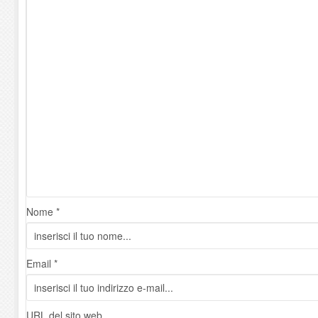
Nome *
Email *
URL del sito web