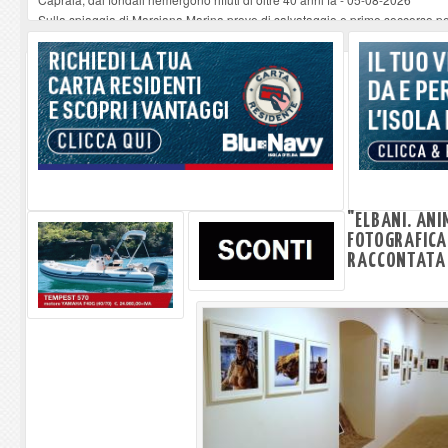
Sulla spiaggia di Marciana Marina prove di salvataggio e primo soccorso pe
Rotta Elba–Bali: il viaggio impossibile di Moira Lena Tassi approda al Mus
Il 9 e 11 agosto, due passeggiate alla scoperta di chiese, santi, antichi vigne
Danilo Casali, marinaio decorato dell’Elba e la straordinaria traversata con 
"ELBANI. AN
FOTOGRAFICA 
RACCONTATA 