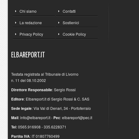
Chi siamo
Contatti
La redazione
Sostienici
Privacy Policy
Cookie Policy
ELBAREPORT.IT
Testata registrata al Tribunale di Livorno
n. 11 del 08.10.2002
Direttore Responsabile
: Sergio Rossi
Editore
: Elbareport.it di Sergio Rossi & C. SAS
Sede legale
: Via Val di Denari, 34 - Portoferraio
Mail
:
info@elbareport.it
-
Pec
:
elbareport@pec.it
Tel
: 0565.916908 - 335.6228371
Partita IVA
: IT 01807760499