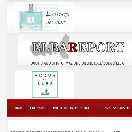
HOME
CRONACA
POLITICA - ISTITUZIONI
SCIENZA - AMBIENTE
Capraia, dai fondali riemergono rifiuti di oltre 40 anni fa
-
05-08-2026