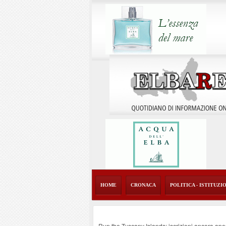
HOME
CRONACA
POLITICA - ISTITUZI
Run the Tuscany Islands: iscrizioni ancora ape