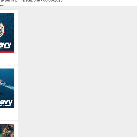
026
ucente
-
06-08-2026
 occasione del Santo Patrono
-
06-08-2026
programma della prima serata
-
06-08-2026