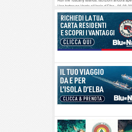
Una tartaruga Verde all’Isola d’Elba
-
06-08-2
Furgone in fiamme a Capoliveri, illeso il cond
Campo: chiusura della biblioteca comunale in
A Carpani si apre la Festa di Liberazione: il 