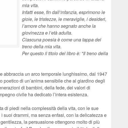
mia vita.
Infatti esse, fin dall’infanzia, esprimono le
gioie, le tristezze, le meraviglie, i desideri,
l’amore che hanno segnato anche la
giovinezza e l’età adulta.
Ciascuna poesia è come una tappa del
treno della mia vita.
Per questo il titolo del libro è: "Il treno della
he abbraccia un arco temporale lunghissimo, dal 1947
so poetico di un’anima sensibile che al giardino degli
generazioni di bambini, della fede, dei valori di
impegno civile ha dedicato l’in­tera esistenza.
ta di piedi nella complessità della vita, con le sue
e i suoi drammi, ma senza enfasi, con la delicatezza e
a gentilezza, la persuasione ottengono molto di più