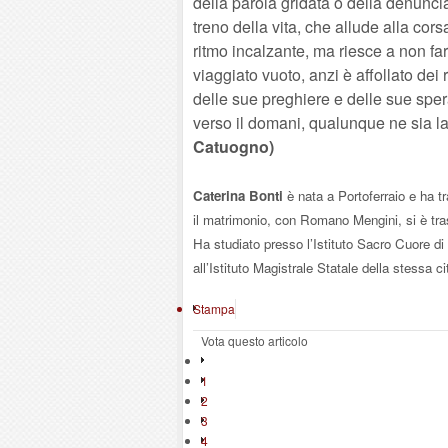
della parola gridata o della denuncia 
treno della vita, che allude alla cor
ritmo incalzante, ma riesce a non fa
viaggiato vuoto, anzi è affollato dei r
delle sue preghiere e delle sue spe
verso il domani, qualunque ne sia 
Catuogno)
Caterina Bonti
è nata a Portoferraio e ha t
il matrimonio, con Romano Mengini, si è trasf
Ha studiato presso l’Istituto Sacro Cuore d
all’Istituto Magistrale Statale della stessa c
Stampa
Vota questo articolo
1
2
3
4