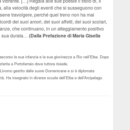
vibrante. […] Regala alle sue poesie il titolo di, Il
sa, alla velocità degli eventi che si susseguono con
rsene travolgere, perché quel treno non ha mai
icordi dei suoi amori, dei suoi affetti, dei suoi scolari,
ranze, che continuano, in un atteggiamento positivo
la sua durata…
(Dalla Prefazione di Maria Gisella
rascorso la sua infanzia e la sua giovinezza a Rio nell’Elba. Dopo
erita a Portoferraio dove tuttora risiede.
i Livorno gestito dalle suore Domenicane e si è diplomata
ittà. Ha insegnato in diverse scuole dell’Elba e dell’Arcipelago.