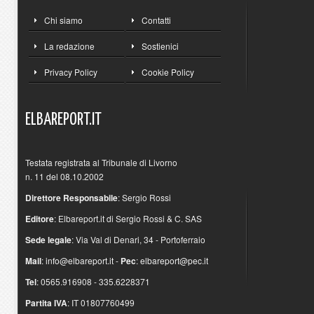
Chi siamo
Contatti
La redazione
Sostienici
Privacy Policy
Cookie Policy
ELBAREPORT.IT
Testata registrata al Tribunale di Livorno
n. 11 del 08.10.2002
Direttore Responsabile
: Sergio Rossi
Editore
: Elbareport.it di Sergio Rossi & C. SAS
Sede legale
: Via Val di Denari, 34 - Portoferraio
Mail
:
info@elbareport.it
-
Pec
:
elbareport@pec.it
Tel
: 0565.916908 - 335.6228371
Partita IVA
: IT 01807760499