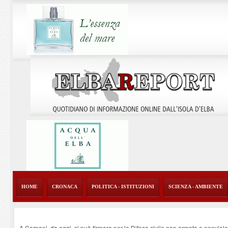
HOME
CRONACA
POLITICA - ISTITUZIONI
SCIENZA - AMBIENTE
A Carpani, da oggi, si può firmare per la Difesa civile non armata e nonviol