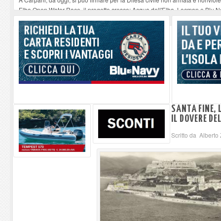
Elba Open Water Race, il progetto cresce: Acqua dell'Elba, Locman e Blu Nav
Serata musicale all'Oratorio di Santo Stefano alle Trane
-
07-08-2026
Stasera a Procchio il Quiz Musicale
-
07-08-2026
Francesco Guccini a Genova. La vodka e la focaccia
-
07-08-2026
SANTA FINE,
IL DOVERE DE
Scritto da Alberto 