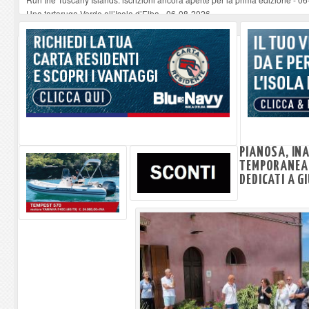
Una tartaruga Verde all’Isola d’Elba
-
06-08-2026
Furgone in fiamme a Capoliveri, illeso il conducente
-
06-08-2026
Campo: chiusura della biblioteca comunale in occasione del Santo Patrono
A Carpani si apre la Festa di Liberazione: il programma della prima serata
PIANOSA, IN
TEMPORANEA 
DEDICATI A 