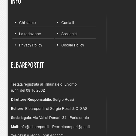
INFO
Chi siamo
Contatti
La redazione
Sostienici
Privacy Policy
Cookie Policy
ELBAREPORT.IT
Testata registrata al Tribunale di Livorno
n. 11 del 08.10.2002
Direttore Responsabile
: Sergio Rossi
Editore
: Elbareport.it di Sergio Rossi & C. SAS
Sede legale
: Via Val di Denari, 34 - Portoferraio
Mail
:
info@elbareport.it
-
Pec
:
elbareport@pec.it
Tel
: 0565.916908 - 335.6228371