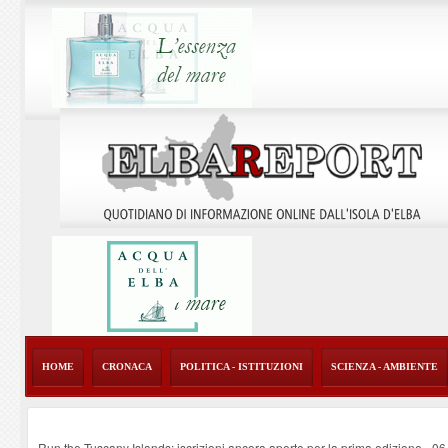
HOME
CRONACA
POLITICA - ISTITUZIONI
SCIENZA - AMBIENTE
Run the Tuscany Islands: iscrizioni ancora aperte per la prima edizione
-
06