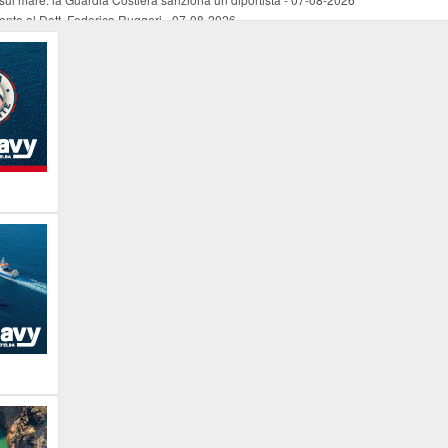
mento al Dott. Federico Ruggeri
-
07-08-2026
riaffiora una testimonianza del 1966
-
07-08-2026
ali
-
07-08-2026
vo piano dell'Autorità portuale regionale
-
07-08-2026