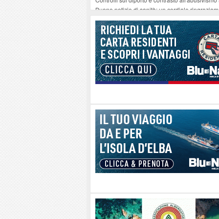
Buone notizie di sanità: un cordiale ringrazia
Altiero Spinelli e Ursula Hirschmann all'Elba: 
Capoliveri, potenziata la pulizia dei bordi strad
Marina di Campo tra i porti interessati dal nuo