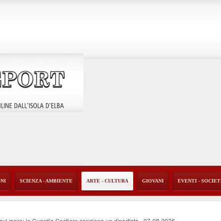
ONI
SCIENZA - AMBIENTE
ARTE - CULTURA
GIOVANI
EVENTI - SOCIE
o sul mare: la Guardia Costiera sanziona un diportista
-
07-08-2026