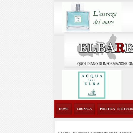
HOME
CRONACA
POLITICA - ISTITUZI
Controlli sul diporto e contrasto all'abusivism