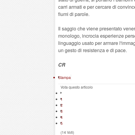
carri armati e per cercare di convinc
fiumi di parole.
Il saggio che viene presentato venerd
monologo, incrocia esperienze person
linguaggio usato per armare l'immag
un gesto di resistenza e di pace.
CR
Stampa
Vota questo articolo
1
2
3
4
5
(14 Voti)