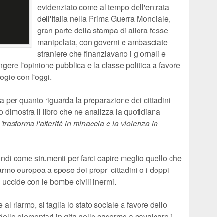
evidenziato come al tempo dell'entrata
dell'Italia nella Prima Guerra Mondiale,
gran parte della stampa di allora fosse
manipolata, con governi e ambasciate
straniere che finanziavano i giornali e
gere l'opinione pubblica e la classe politica a favore
ogie con l'oggi.
 per quanto riguarda la preparazione dei cittadini
lo dimostra il libro che ne analizza la quotidiana
e
'trasforma l'alterità in minaccia e la violenza in
uindi come strumenti per farci capire meglio quello che
 riarmo europea a spese dei propri cittadini o i doppi
uccide con le bombe civili inermi.
al riarmo, si taglia lo stato sociale a favore dello
 delle elementari in gita nelle caserme a cavalcare i