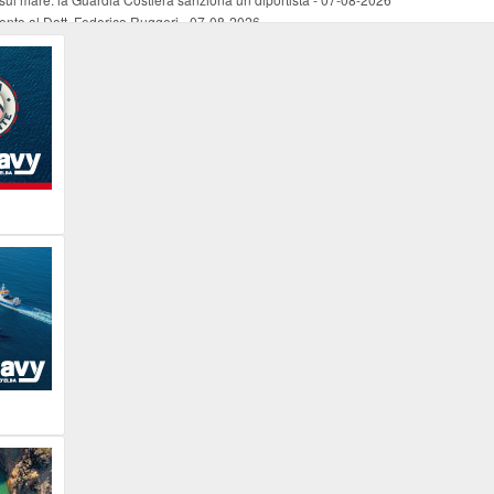
mento al Dott. Federico Ruggeri
-
07-08-2026
riaffiora una testimonianza del 1966
-
07-08-2026
ali
-
07-08-2026
vo piano dell'Autorità portuale regionale
-
07-08-2026