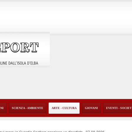
ONI
SCIENZA - AMBIENTE
ARTE - CULTURA
GIOVANI
EVENTI - SOCIE
o sul mare: la Guardia Costiera sanziona un diportista
-
07-08-2026