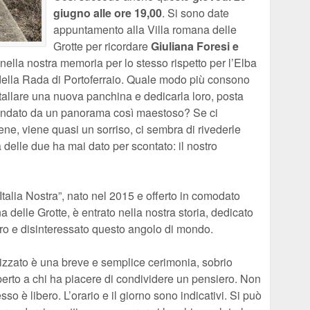
giugno alle ore 19,00
. Si sono date
appuntamento alla Villa romana delle
Grotte per ricordare
Giuliana Foresi e
nella nostra memoria per lo stesso rispetto per l’Elba
ri della Rada di Portoferraio. Quale modo più consono
stallare una nuova panchina e dedicarla loro, posta
rcondato da un panorama così maestoso? Se ci
ne, viene quasi un sorriso, ci sembra di rivederle
delle due ha mai dato per scontato: il nostro
Italia Nostra”, nato nel 2015 e offerto in comodato
 delle Grotte, è entrato nella nostra storia, dedicato
ro e disinteressato questo angolo di mondo.
zato è una breve e semplice cerimonia, sobrio
perto a chi ha piacere di condividere un pensiero. Non
so è libero. L’orario e il giorno sono indicativi. Si può