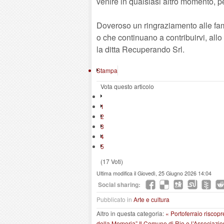
venire in qualsiasi altro momento, pe
Doveroso un ringraziamento alle fam
o che continuano a contribuirvi, allo
la ditta Recuperando Srl.
Stampa
Vota questo articolo
1
2
3
4
5
(17 Voti)
Ultima modifica il Giovedì, 25 Giugno 2026 14:04
Social sharing:
Pubblicato in
Arte e cultura
Altro in questa categoria:
« Portoferraio riscopr
della Memoria”
Il Comune di Rio e l’Associazio