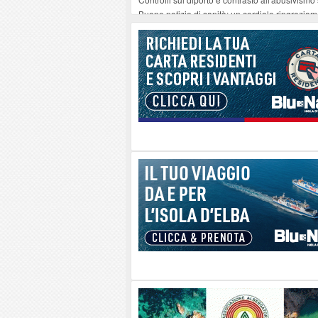
Buone notizie di sanità: un cordiale ringrazia
Altiero Spinelli e Ursula Hirschmann all'Elba: 
Capoliveri, potenziata la pulizia dei bordi strad
Marina di Campo tra i porti interessati dal nuo