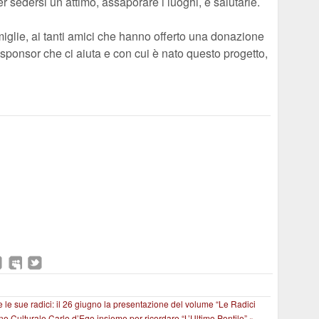
r sedersi un attimo, assaporare i luoghi, e salutarle.
iglie, ai tanti amici che hanno offerto una donazione
 sponsor che ci aiuta e con cui è nato questo progetto,
e le sue radici: il 26 giugno la presentazione del volume “Le Radici
ne Culturale Carlo d’Ego insieme per ricordare “L’Ultimo Pontile” »