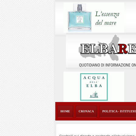
HOME
CRONACA
POLITICA - ISTITUZI
Controlli sul diporto e contrasto all'abusivism