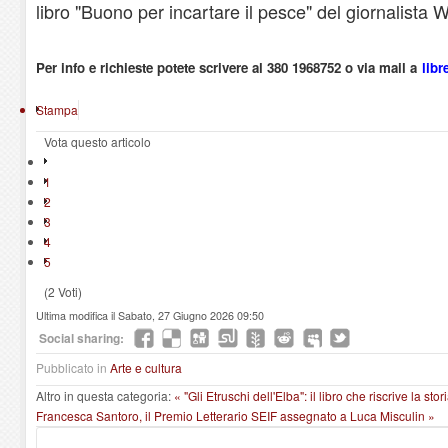
libro "Buono per incartare il pesce" del giornalista W
Per info e richieste potete scrivere al 380 1968752 o via mail a
libr
Stampa
Vota questo articolo
1
2
3
4
5
(2 Voti)
Ultima modifica il Sabato, 27 Giugno 2026 09:50
Social sharing:
Pubblicato in
Arte e cultura
Altro in questa categoria:
« "Gli Etruschi dell'Elba": il libro che riscrive la stor
Francesca Santoro, il Premio Letterario SEIF assegnato a Luca Misculin »