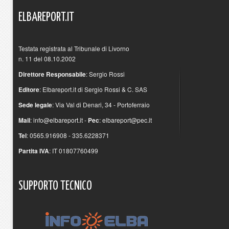
ELBAREPORT.IT
Testata registrata al Tribunale di Livorno
n. 11 del 08.10.2002
Direttore Responsabile
: Sergio Rossi
Editore
: Elbareport.it di Sergio Rossi & C. SAS
Sede legale
: Via Val di Denari, 34 - Portoferraio
Mail
:
info@elbareport.it
-
Pec
:
elbareport@pec.it
Tel
: 0565.916908 - 335.6228371
Partita IVA
: IT 01807760499
SUPPORTO
TECNICO