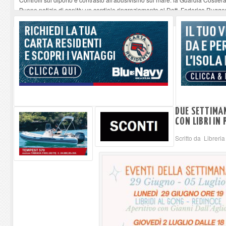
Buone notizie di sanità: un cordiale ringraziamento al Dott. Federico Rugger
Altiero Spinelli e Ursula Hirschmann all'Elba: riaffiora una testimonianza de
Capoliveri, potenziata la pulizia dei bordi stradali
-
07-08-2026
Marina di Campo tra i porti interessati dal nuovo piano dell'Autorità portual
DUE SETTIMA
CON LIBRI IN
Scritto da Libreria