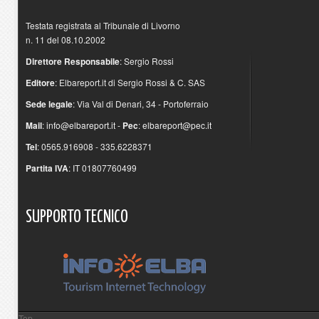
Testata registrata al Tribunale di Livorno
n. 11 del 08.10.2002
Direttore Responsabile
: Sergio Rossi
Editore
: Elbareport.it di Sergio Rossi & C. SAS
Sede legale
: Via Val di Denari, 34 - Portoferraio
Mail
:
info@elbareport.it
-
Pec
:
elbareport@pec.it
Tel
: 0565.916908 - 335.6228371
Partita IVA
: IT 01807760499
SUPPORTO
TECNICO
Top