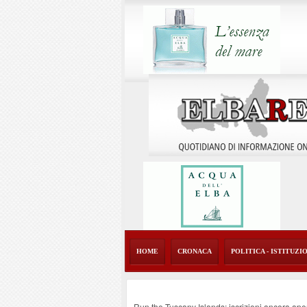
HOME
CRONACA
POLITICA - ISTITUZI
Run the Tuscany Islands: iscrizioni ancora ape