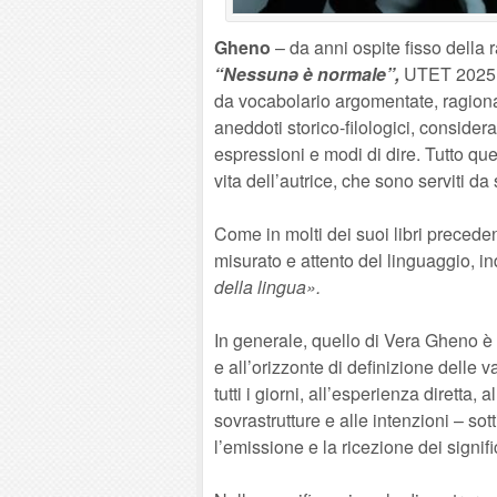
Gheno
– da anni ospite fisso della 
“Nessunə è normale”,
UTET 2025. N
da vocabolario argomentate, ragionam
aneddoti storico-filologici, considera
espressioni e modi di dire. Tutto que
vita dell’autrice, che sono serviti da
Come in molti dei suoi libri precede
misurato e attento del linguaggio, i
della lingua».
In generale, quello di Vera Gheno è 
e all’orizzonte di definizione delle 
tutti i giorni, all’esperienza diretta, 
sovrastrutture e alle intenzioni – so
l’emissione e la ricezione dei signifi