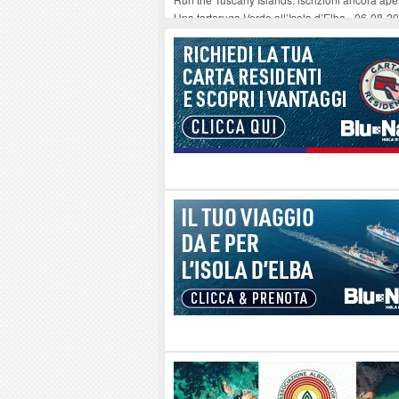
Una tartaruga Verde all’Isola d’Elba
-
06-08-2
Furgone in fiamme a Capoliveri, illeso il cond
Campo: chiusura della biblioteca comunale in
A Carpani si apre la Festa di Liberazione: il 