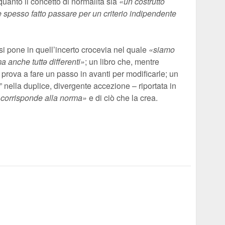
quanto il concetto di normalità sia
«un costrutto
 spesso fatto passare per un criterio indipendente
i pone in quell’incerto crocevia nel quale
«siamo
 anche tuttə differenti»
; un libro che, mentre
 prova a fare un passo in avanti per modificarle; un
” nella duplice, divergente accezione – riportata in
 corrisponde alla norma»
e di ciò che la crea.