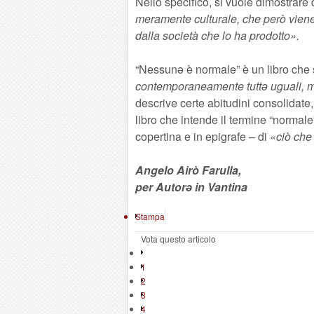
Nello specifico, si vuole dimostrare 
meramente culturale, che però viene
dalla società che lo ha prodotto».
“Nessunə è normale” è un libro che s
contemporaneamente tuttə uguali, ma
descrive certe abitudini consolidate,
libro che intende il termine “normale
copertina e in epigrafe – di
«ciò che
Angelo Airò Farulla,
per Autorə in Vantina
Stampa
Vota questo articolo
1
2
3
4