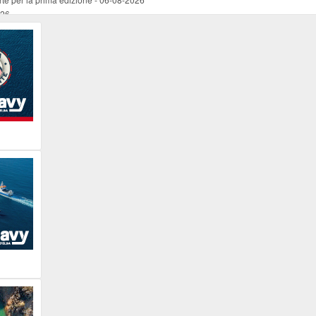
026
ucente
-
06-08-2026
 occasione del Santo Patrono
-
06-08-2026
programma della prima serata
-
06-08-2026