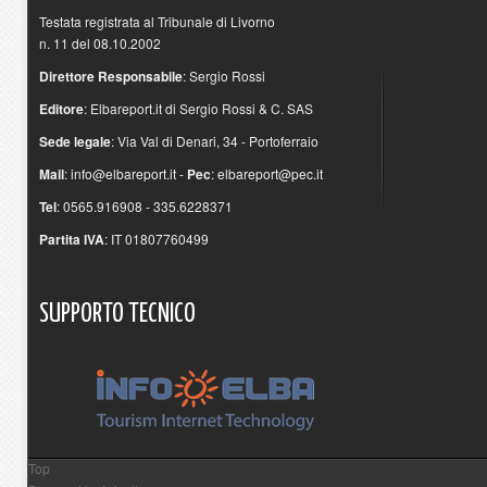
Testata registrata al Tribunale di Livorno
n. 11 del 08.10.2002
Direttore Responsabile
: Sergio Rossi
Editore
: Elbareport.it di Sergio Rossi & C. SAS
Sede legale
: Via Val di Denari, 34 - Portoferraio
Mail
:
info@elbareport.it
-
Pec
:
elbareport@pec.it
Tel
: 0565.916908 - 335.6228371
Partita IVA
: IT 01807760499
SUPPORTO
TECNICO
Top