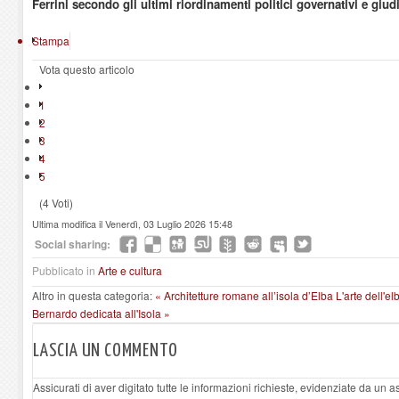
Ferrini secondo gli ultimi riordinamenti politici governativi e giudi
Stampa
Vota questo articolo
1
2
3
4
5
(4 Voti)
Ultima modifica il Venerdì, 03 Luglio 2026 15:48
Social sharing:
Pubblicato in
Arte e cultura
Altro in questa categoria:
« Architetture romane all’isola d’Elba
L'arte dell'e
Bernardo dedicata all'Isola »
LASCIA UN COMMENTO
Assicurati di aver digitato tutte le informazioni richieste, evidenziate da un 