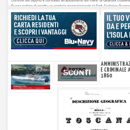
Buone notizie di sanità: un cordiale ringraziamento al Dott. Federico Rugger
Altiero Spinelli e Ursula Hirschmann all'Elba: riaffiora una testimonianza de
Capoliveri, potenziata la pulizia dei bordi stradali
-
07-08-2026
Marina di Campo tra i porti interessati dal nuovo piano dell'Autorità portual
AMMINISTRAZI
E CRIMINALE 
1860