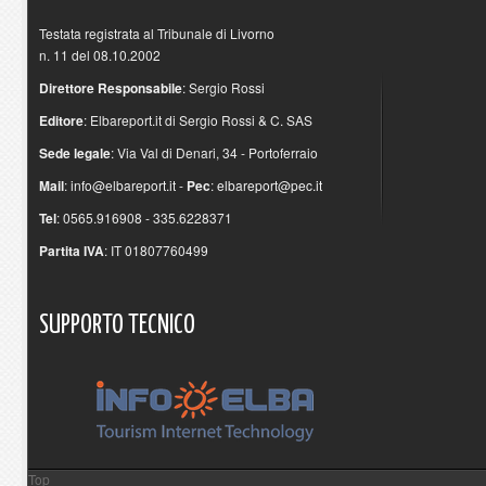
Testata registrata al Tribunale di Livorno
n. 11 del 08.10.2002
Direttore Responsabile
: Sergio Rossi
Editore
: Elbareport.it di Sergio Rossi & C. SAS
Sede legale
: Via Val di Denari, 34 - Portoferraio
Mail
:
info@elbareport.it
-
Pec
:
elbareport@pec.it
Tel
: 0565.916908 - 335.6228371
Partita IVA
: IT 01807760499
SUPPORTO
TECNICO
Top