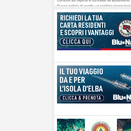
Buone notizie di sanità: un cordiale ringrazia
Altiero Spinelli e Ursula Hirschmann all'Elba: 
Capoliveri, potenziata la pulizia dei bordi strad
Marina di Campo tra i porti interessati dal nuo