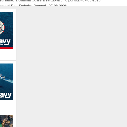
mento al Dott. Federico Ruggeri
-
07-08-2026
riaffiora una testimonianza del 1966
-
07-08-2026
ali
-
07-08-2026
vo piano dell'Autorità portuale regionale
-
07-08-2026