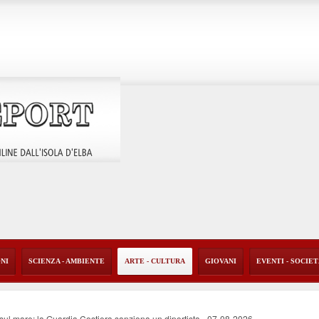
ONI
SCIENZA - AMBIENTE
ARTE - CULTURA
GIOVANI
EVENTI - SOCIE
o sul mare: la Guardia Costiera sanziona un diportista
-
07-08-2026