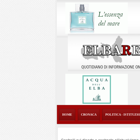
HOME
CRONACA
POLITICA - ISTITUZI
Controlli sul diporto e contrasto all'abusivism