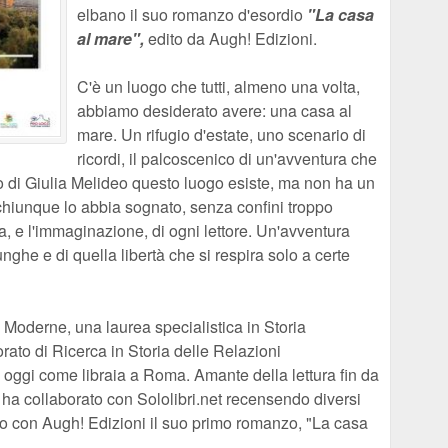
elbano il suo romanzo d'esordio
"La casa
al mare",
edito da Augh! Edizioni.
C'è un luogo che tutti, almeno una volta,
abbiamo desiderato avere: una casa al
mare. Un rifugio d'estate, uno scenario di
ricordi, il palcoscenico di un'avventura che
 di Giulia Melideo questo luogo esiste, ma non ha un
hiunque lo abbia sognato, senza confini troppo
ia, e l'immaginazione, di ogni lettore. Un'avventura
unghe e di quella libertà che si respira solo a certe
 Moderne, una laurea specialistica in Storia
rato di Ricerca in Storia delle Relazioni
a oggi come libraia a Roma. Amante della lettura fin da
i ha collaborato con Sololibri.net recensendo diversi
to con Augh! Edizioni il suo primo romanzo, "La casa