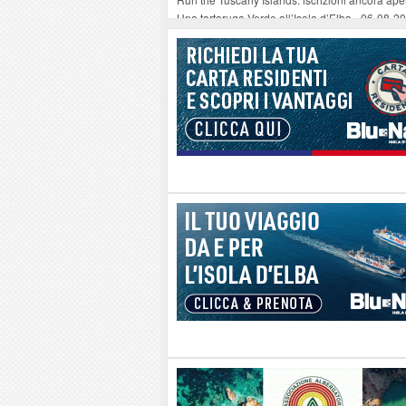
Una tartaruga Verde all’Isola d’Elba
-
06-08-2
Furgone in fiamme a Capoliveri, illeso il cond
Campo: chiusura della biblioteca comunale in
A Carpani si apre la Festa di Liberazione: il 