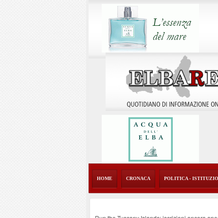
HOME
CRONACA
POLITICA - ISTITUZI
Run the Tuscany Islands: iscrizioni ancora ape