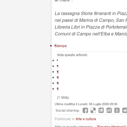
La rassegna Storie Itineranti in Pia
nei paesi di Marina di Campo, San P
Libreria Libri in Piazza di Portoferr
Comuni di Campo nell'Elba e Marci
Stampa
Vota questo articolo
1
2
3
4
5
(1 Vota)
Ultima modifica il Lunedì, 06 Luglio 2026 09:30
Social sharing:
Pubblicato in
Arte e cultura
Altro in questa categoria:
« "Figurine Marinesi"