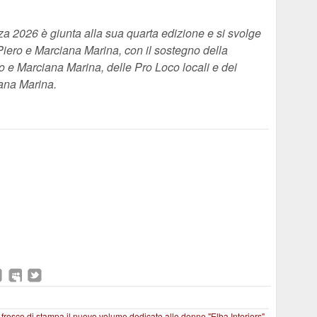
zza 2026 è giunta alla sua quarta edizione e si svolge
iero e Marciana Marina, con il sostegno della
aio e Marciana Marina, delle Pro Loco locali e dei
ana Marina.
: fresco di stampa il nuovo volume dedicato alle donne
"Elba Interiors"