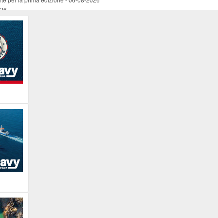
026
ucente
-
06-08-2026
 occasione del Santo Patrono
-
06-08-2026
programma della prima serata
-
06-08-2026