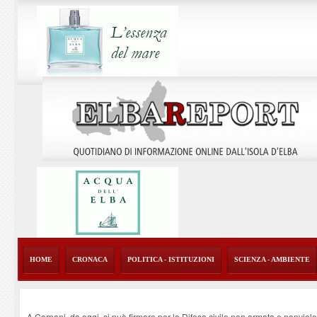
HOME
CRONACA
POLITICA - ISTITUZIONI
SCIENZA - AMBIENTE
A Carpani, da oggi, si può firmare per la Difesa civile non armata e nonviol