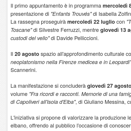
Il primo appuntamento è in programma
mercoledì 8
presentazione di
di Isabella Zolfin
"Enfants Trouvés"
La rassegna proseguirà
con
mercoledì 22 luglio
"
di Silvestre Ferruzzi, mentre
Toscane"
giovedì 13 
di Davide Pelliccioni.
custodi del vello"
Il
spazio all'approfondimento culturale co
20 agosto
neoplatonismo nella Firenze medicea e in Leopardi
Scannerini.
La manifestazione si concluderà
giovedì 27 agost
volume
"Fra ricordi e racconti. Memorie di una famig
, di Giuliano Messina, c
di Capoliveri all'Isola d'Elba"
L'iniziativa si propone di valorizzare la produzione let
elbano, offrendo al pubblico l'occasione di conoscer