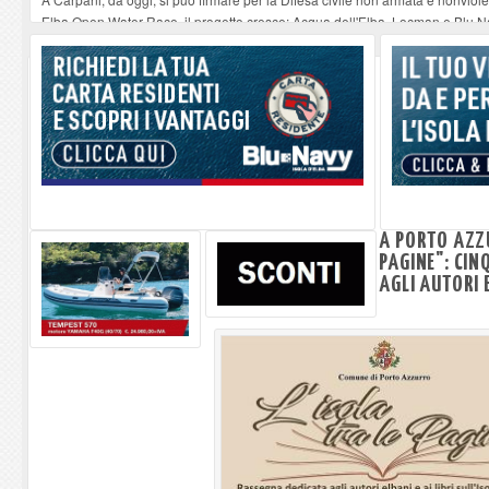
Elba Open Water Race, il progetto cresce: Acqua dell'Elba, Locman e Blu Nav
Serata musicale all'Oratorio di Santo Stefano alle Trane
-
07-08-2026
Stasera a Procchio il Quiz Musicale
-
07-08-2026
Francesco Guccini a Genova. La vodka e la focaccia
-
07-08-2026
A PORTO AZZU
PAGINE": CIN
AGLI AUTORI 