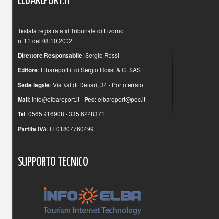
ELBAREPORT.IT
Testata registrata al Tribunale di Livorno
n. 11 del 08.10.2002
Direttore Responsabile
: Sergio Rossi
Editore
: Elbareport.it di Sergio Rossi & C. SAS
Sede legale
: Via Val di Denari, 34 - Portoferraio
Mail
:
info@elbareport.it
-
Pec
:
elbareport@pec.it
Tel
: 0565.916908 - 335.6228371
Partita IVA
: IT 01807760499
SUPPORTO
TECNICO