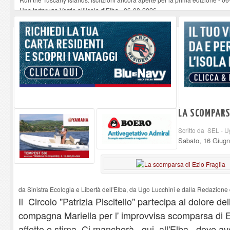
Una tartaruga Verde all’Isola d’Elba
-
06-08-2026
Furgone in fiamme a Capoliveri, illeso il conducente
-
06-08-2026
Campo: chiusura della biblioteca comunale in occasione del Santo Patrono
A Carpani si apre la Festa di Liberazione: il programma della prima serata
LA SCOMPARSA
Scritto da SEL - U
Sabato, 16 Giug
da Sinistra Ecologia e Libertà dell'Elba, da Ugo Lucchini e dalla Redazione 
Il Circolo "Patrizia Piscitello" partecipa al dolore del
compagna Mariella per l' improvvisa scomparsa di Ez
affetto e stima .Ci mancherà, qui all'Elba, dove ave