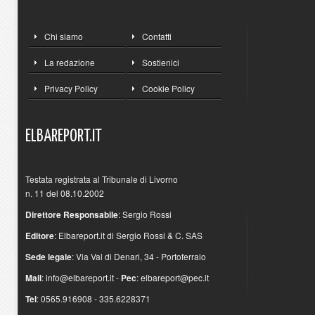
Chi siamo
Contatti
La redazione
Sostienici
Privacy Policy
Cookie Policy
ELBAREPORT.IT
Testata registrata al Tribunale di Livorno
n. 11 del 08.10.2002
Direttore Responsabile
: Sergio Rossi
Editore
: Elbareport.it di Sergio Rossi & C. SAS
Sede legale
: Via Val di Denari, 34 - Portoferraio
Mail
:
info@elbareport.it
-
Pec
:
elbareport@pec.it
Tel
: 0565.916908 - 335.6228371