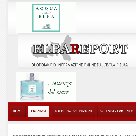
HOME
CRONACA
POLITICA - ISTITUZIONI
SCIENZA - AMBIENTE
Portoferraio: tenta di introdursi nelle abitazioni armato di un coltello. Denun