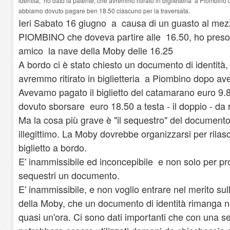
identità, ho dato la patente, che avremmo ritirato in biglietteria a Piombino d
abbiamo dovuto pagare ben 18.50 ciascuno per la traversata.
Ieri Sabato 16 giugno a causa di un guasto al mez
PIOMBINO che doveva partire alle 16.50, ho preso 
amico la nave della Moby delle 16.25
A bordo ci è stato chiesto un documento di identità,
avremmo ritirato in biglietteria a Piombino dopo aver
Avevamo pagato il biglietto del catamarano euro 
dovuto sborsare euro 18.50 a testa - il doppio - da r
Ma la cosa più grave è "il sequestro" del documento 
illegittimo. La Moby dovrebbe organizzarsi per rilasc
biglietto a bordo.
E' inammissibile ed inconcepibile e non solo per pro
sequestri un documento.
E' inammissibile, e non voglio entrare nel merito sul
della Moby, che un documento di identità rimanga n
quasi un'ora. Ci sono dati importanti che con una s