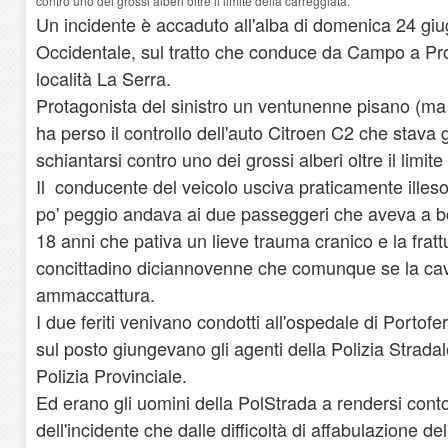
contro uno dei grossi alberi oltre il limite della carreggiata.
Un incidente è accaduto all'alba di domenica 24 giu
Occidentale, sul tratto che conduce da Campo a Proc
località La Serra.
Protagonista del sinistro un ventunenne pisano (ma
ha perso il controllo dell'auto Citroen C2 che stav
schiantarsi contro uno dei grossi alberi oltre il limite
Il conducente del veicolo usciva praticamente illeso
po' peggio andava ai due passeggeri che aveva a bo
18 anni che pativa un lieve trauma cranico e la frat
concittadino diciannovenne che comunque se la ca
ammaccattura.
I due feriti venivano condotti all'ospedale di Portof
sul posto giungevano gli agenti della Polizia Stradal
Polizia Provinciale.
Ed erano gli uomini della PolStrada a rendersi cont
dell'incidente che dalle difficoltà di affabulazione de