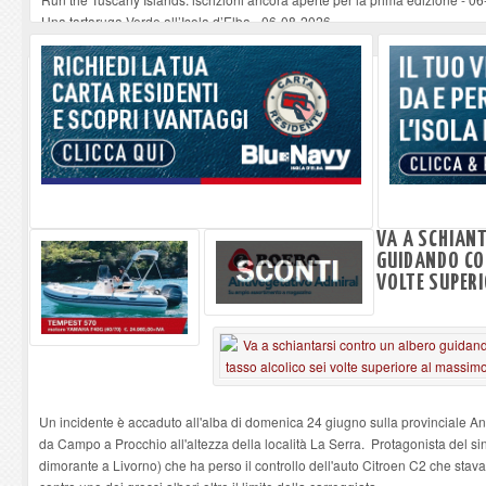
Una tartaruga Verde all’Isola d’Elba
-
06-08-2026
Furgone in fiamme a Capoliveri, illeso il conducente
-
06-08-2026
Campo: chiusura della biblioteca comunale in occasione del Santo Patrono
A Carpani si apre la Festa di Liberazione: il programma della prima serata
VA A SCHIAN
GUIDANDO CO
VOLTE SUPER
Un incidente è accaduto all'alba di domenica 24 giugno sulla provinciale An
da Campo a Procchio all'altezza della località La Serra. Protagonista del s
dimorante a Livorno) che ha perso il controllo dell'auto Citroen C2 che sta