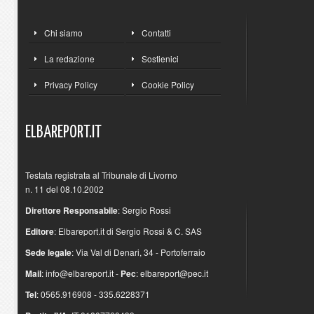
Chi siamo
Contatti
La redazione
Sostienici
Privacy Policy
Cookie Policy
ELBAREPORT.IT
Testata registrata al Tribunale di Livorno
n. 11 del 08.10.2002
Direttore Responsabile
: Sergio Rossi
Editore
: Elbareport.it di Sergio Rossi & C. SAS
Sede legale
: Via Val di Denari, 34 - Portoferraio
Mail
:
info@elbareport.it
-
Pec
:
elbareport@pec.it
Tel
: 0565.916908 - 335.6228371