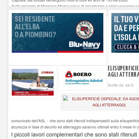
Sulla spiaggia di Marciana Marina prove di salvataggio e primo soccorso pe
Rotta Elba–Bali: il viaggio impossibile di Moira Lena Tassi approda al Mus
Il 9 e 11 agosto, due passeggiate alla scoperta di chiese, santi, antichi vigne
Danilo Casali, marinaio decorato dell’Elba e la straordinaria traversata con 
ELISUPERFICI
AGLI ATTERRA
Scritto da asl 6
comunicato dell'ASL - che sono stati ritenuti indispensabili sulla elisuperfici
sicurezza in fase di decollo ed atterraggio saranno ultimati entro il mese in c
I piccoli lavori complementari che sono stati ritenuti 