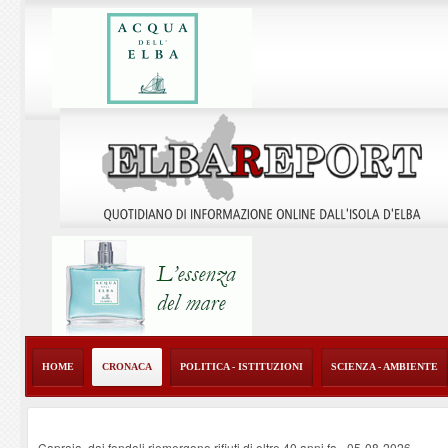
HOME
CRONACA
POLITICA - ISTITUZIONI
SCIENZA - AMBIENTE
Capraia, dai fondali riemergono rifiuti di oltre 40 anni fa
-
05-08-2026