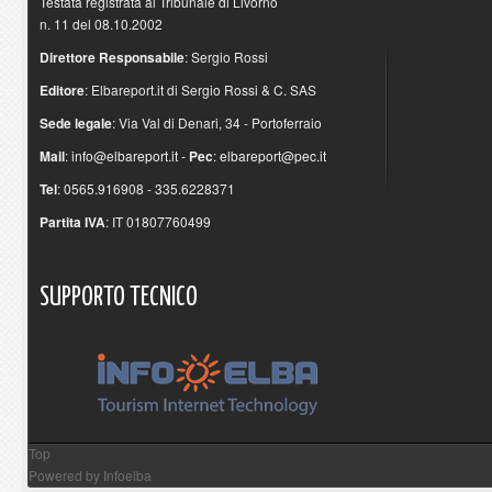
Testata registrata al Tribunale di Livorno
n. 11 del 08.10.2002
Direttore Responsabile
: Sergio Rossi
Editore
: Elbareport.it di Sergio Rossi & C. SAS
Sede legale
: Via Val di Denari, 34 - Portoferraio
Mail
:
info@elbareport.it
-
Pec
:
elbareport@pec.it
Tel
: 0565.916908 - 335.6228371
Partita IVA
: IT 01807760499
SUPPORTO
TECNICO
Top
Powered by
Infoelba