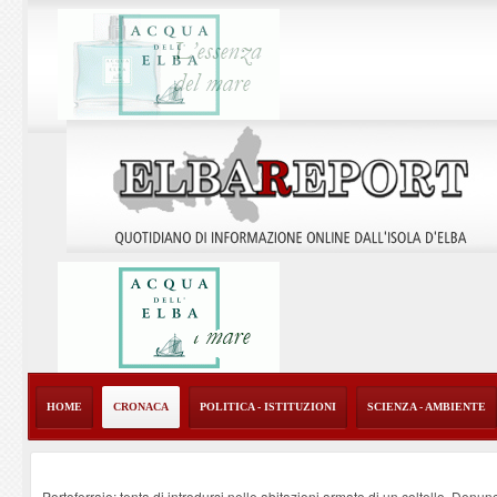
HOME
CRONACA
POLITICA - ISTITUZIONI
SCIENZA - AMBIENTE
Portoferraio: tenta di introdursi nelle abitazioni armato di un coltello. Denun