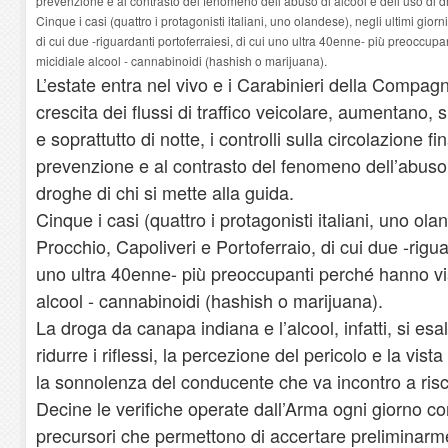
prevenzione e al contrasto del fenomeno dell’abuso di alcool e dell’uso di dr
Cinque i casi (quattro i protagonisti italiani, uno olandese), negli ultimi giorn
di cui due -riguardanti portoferraiesi, di cui uno ultra 40enne- più preoccup
micidiale alcool - cannabinoidi (hashish o marijuana).
L’estate entra nel vivo e i Carabinieri della Compagn
crescita dei flussi di traffico veicolare, aumentano, su 
e soprattutto di notte, i controlli sulla circolazione final
prevenzione e al contrasto del fenomeno dell’abuso d
droghe di chi si mette alla guida.
Cinque i casi (quattro i protagonisti italiani, uno olan
Procchio, Capoliveri e Portoferraio, di cui due -riguar
uno ultra 40enne- più preoccupanti perché hanno vis
alcool - cannabinoidi (hashish o marijuana).
La droga da canapa indiana e l’alcool, infatti, si e
ridurre i riflessi, la percezione del pericolo e la vist
la sonnolenza del conducente che va incontro a risc
Decine le verifiche operate dall’Arma ogni giorno con 
precursori che permettono di accertare preliminarme