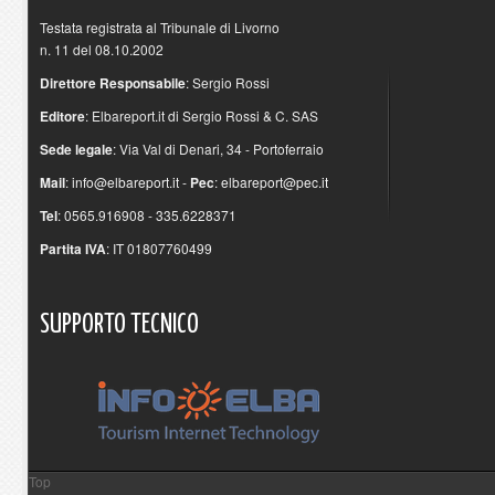
Testata registrata al Tribunale di Livorno
n. 11 del 08.10.2002
Direttore Responsabile
: Sergio Rossi
Editore
: Elbareport.it di Sergio Rossi & C. SAS
Sede legale
: Via Val di Denari, 34 - Portoferraio
Mail
:
info@elbareport.it
-
Pec
:
elbareport@pec.it
Tel
: 0565.916908 - 335.6228371
Partita IVA
: IT 01807760499
SUPPORTO
TECNICO
Top