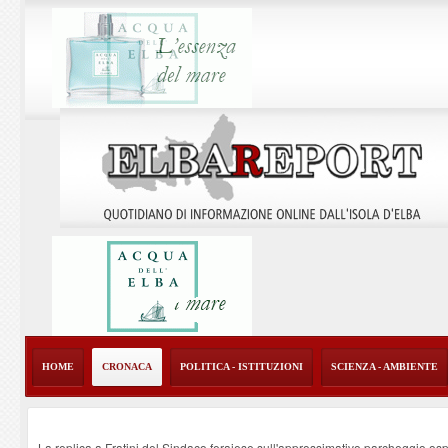
HOME
CRONACA
POLITICA - ISTITUZIONI
SCIENZA - AMBIENTE
La replica a Fratini del Sindaco ferajese sull'approssimativo parcheggio os