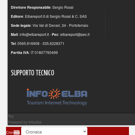
Direttore Responsabile
: Sergio Rossi
Editore
: Elbareport.it di Sergio Rossi & C. SAS
Sede legale
: Via Val di Denari, 34 - Portoferraio
Mail
:
info@elbareport.it
-
Pec
:
elbareport@pec.it
Tel
: 0565.916908 - 335.6228371
Partita IVA
: IT 01807760499
SUPPORTO
TECNICO
Top
Powered by
Infoelba
Cronaca