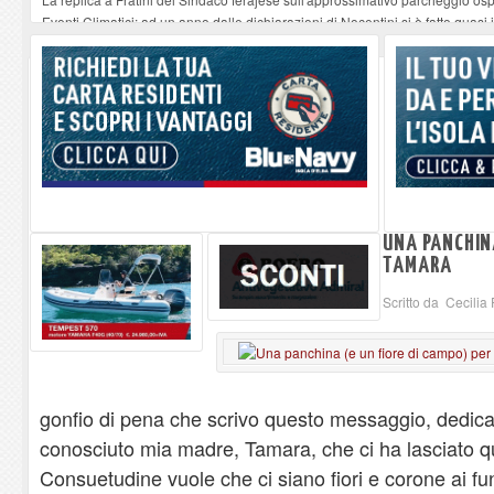
Eventi Climatici: ad un anno dalle dichiarazioni di Nocentini si è fatto quasi i
Il 10 agosto a Rio Elba ospita il concerto “Le Storie Necessarie”
-
09-08-20
Procchio - Straordinario successo del nuovo format Quiz Musicale
-
09-08-
All’Elba il traghetto non è una vacanza: è la nostra strada
-
09-08-2026
UNA PANCHINA
TAMARA
Scritto da Cecilia 
gonfio di pena che scrivo questo messaggio, dedicat
conosciuto mia madre, Tamara, che ci ha lasciato q
Consuetudine vuole che ci siano fiori e corone ai 