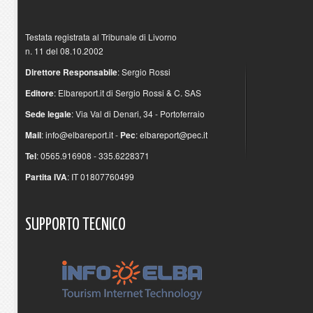
Testata registrata al Tribunale di Livorno
n. 11 del 08.10.2002
Direttore Responsabile
: Sergio Rossi
Editore
: Elbareport.it di Sergio Rossi & C. SAS
Sede legale
: Via Val di Denari, 34 - Portoferraio
Mail
:
info@elbareport.it
-
Pec
:
elbareport@pec.it
Tel
: 0565.916908 - 335.6228371
Partita IVA
: IT 01807760499
SUPPORTO
TECNICO