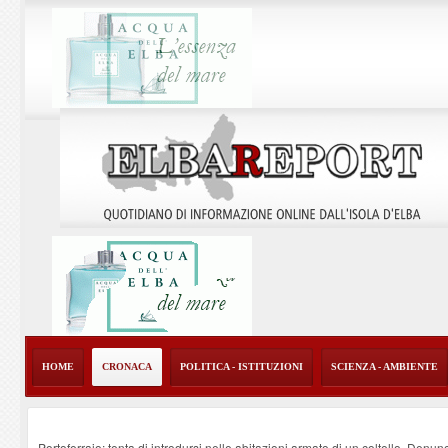
HOME
CRONACA
POLITICA - ISTITUZIONI
SCIENZA - AMBIENTE
Portoferraio: tenta di introdursi nelle abitazioni armato di un coltello. Denun