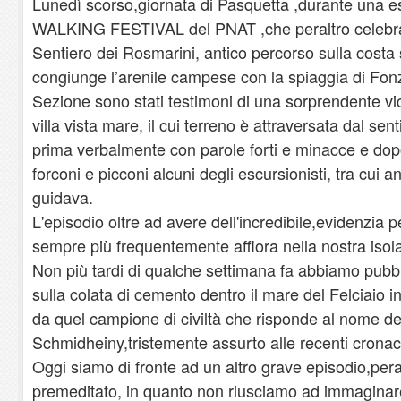
Lunedì scorso,giornata di Pasquetta ,durante una e
WALKING FESTIVAL del PNAT ,che peraltro celebra
Sentiero dei Rosmarini, antico percorso sulla costa 
congiunge l’arenile campese con la spiaggia di Fonz
Sezione sono stati testimoni di una sorprendente vic
villa vista mare, il cui terreno è attraversata dal se
prima verbalmente con parole forti e minacce e do
forconi e picconi alcuni degli escursionisti, tra cui
guidava.
L'episodio oltre ad avere dell'incredibile,evidenzi
sempre più frequentemente affiora nella nostra isol
Non più tardi di qualche settimana fa abbiamo pubbli
sulla colata di cemento dentro il mare del Felciaio i
da quel campione di civiltà che risponde al nome d
Schmidheiny,tristemente assurto alle recenti cronac
Oggi siamo di fronte ad un altro grave episodio,per
premeditato, in quanto non riusciamo ad immaginare