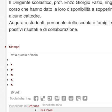
Il Dirigente scolastico, prof. Enzo Giorgio Fazio, rin
corso che hanno dato la loro disponibilità a sopperir
alcune cattedre.
Augura a studenti, personale della scuola e famigli
positivi risultati e di collaborazione.
Stampa
Vota questo articolo
1
2
3
4
5
(0 Voti)
Social sharing:
Etichettato sotto
Pubblicato in
Cronaca
isis foresi