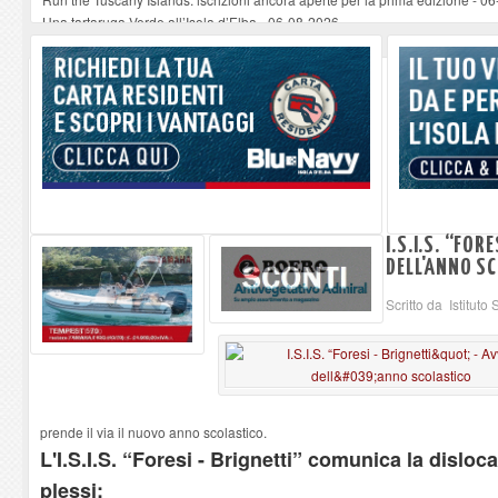
Una tartaruga Verde all’Isola d’Elba
-
06-08-2026
Furgone in fiamme a Capoliveri, illeso il conducente
-
06-08-2026
Campo: chiusura della biblioteca comunale in occasione del Santo Patrono
A Carpani si apre la Festa di Liberazione: il programma della prima serata
I.S.I.S. “FOR
DELL'ANNO S
Scritto da Istituto
prende il via il nuovo anno scolastico.
L'I.S.I.S. “Foresi - Brignetti” comunica la disloca
plessi: