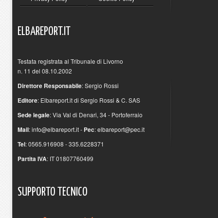
ELBAREPORT.IT
Testata registrata al Tribunale di Livorno
n. 11 del 08.10.2002
Direttore Responsabile
: Sergio Rossi
Editore
: Elbareport.it di Sergio Rossi & C. SAS
Sede legale
: Via Val di Denari, 34 - Portoferraio
Mail
:
info@elbareport.it
-
Pec
:
elbareport@pec.it
Tel
: 0565.916908 - 335.6228371
Partita IVA
: IT 01807760499
SUPPORTO
TECNICO